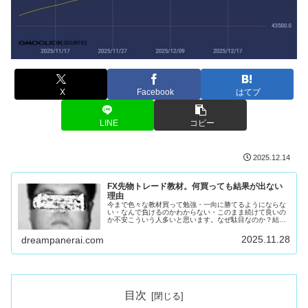
X
Facebook
はてブ
LINE
コピー
2025.12.14
FX先物トレード教材。何買っても結果が出ない
理由
今まで色々な教材買って勉強・一向に勝てるようにならな
い・なんで負けるのかわからない・このまま続けて良いの
か不安こういう人多いと思います。なぜ駄目なのか？結論
を言います。教材出してる奴が似非あなたのせいではあり
ません。コイツとかコイツとかコイ...
2025.11.28
dreampanerai.com
目次