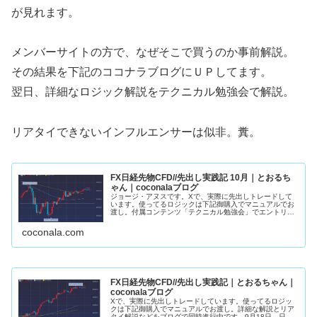
が見れます。
メンバーサイトの方で、なぜそこで買うのか事前解説。
その結果を下記のココナラブログにＵＰしてます。
翌日、詳細なロジック解説をテクニカル勉強会で解説。
リアタイできないインフルエンサーは似非。糞。
FX日経先物CFD//先出し実践記 10月｜とおるち
ゃん｜coconalaブログ
ジョージ・アヌスです。Xで、実際に先出しトレードして
います。使ってるロジックは下記御購入でマニュアルでお
渡し。付属コンテンツ「テクニカル勉強会」でエントリー
ロジック詳細解説。10月22日 日経先物・４８８６０ 買
い約定（黄）・４９１７０ 半...
coconala.com
FX日経先物CFD//先出し実践記｜とおるちゃん｜
coconalaブログ
Xで、実際に先出しトレードしています。使ってるロジッ
クは下記御購入でマニュアルでお渡し。詳細な解説とリア
タイ解説などをブログで同時進行中です。9月18日 日経