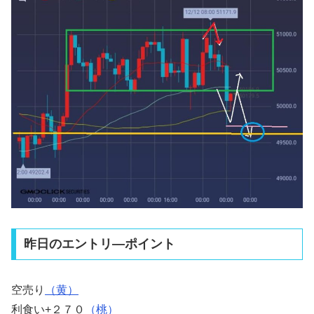
昨日のエントリ―ポイント
空売り
（黄）
利食い+２７０
（桃）