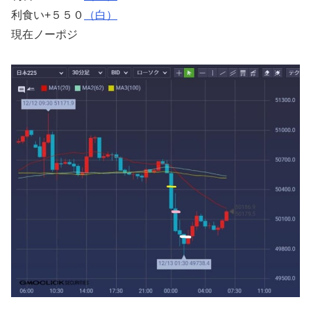
利食い+５５０
（白）
現在ノーポジ