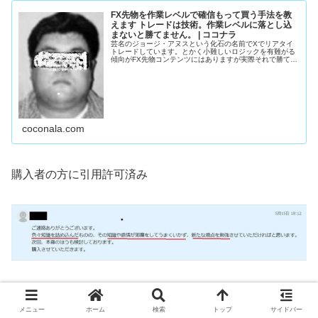
FX先物を作業レベルで確信もって買う手法を教
えます トレードは技術。作業レベルに落とし込
まないと勝てません。 | ココナラ
芸名のジョージ・アヌスという化石の名前でXでリアタイ
トレードしています。とかく小難しいロジックを有難がる
傾向がFX先物コンテンツにはありますが実際それで勝てて
い...
coconala.com
購入者の方に引用許可済み
メニュー
ホーム
検索
トップ
サイドバー