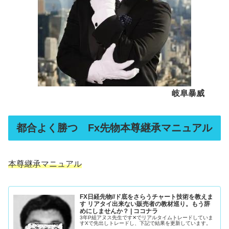
岐阜暴威
都合よく勝つ Fx先物本尊継承マニュアル
本尊継承マニュアル
FX日経先物//ド底をさらうチャート技術を教えま
す リアタイ出来ない販売者の教材巡り。もう辞
めにしませんか？ | ココナラ
3年P組アヌス先生です✕でリアルタイムトレードしていま
すXで先出しトレードし、下記で結果を更新しています。