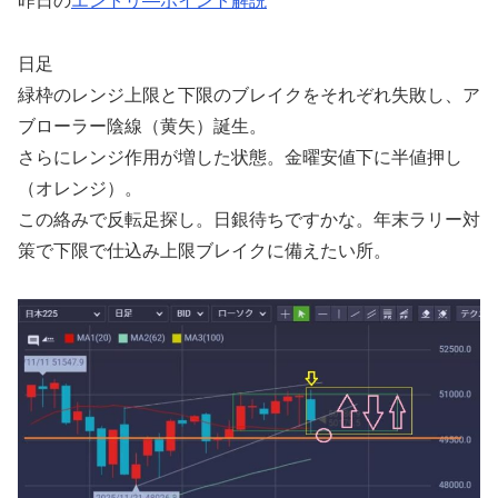
昨日の
エントリ―ポイント解説
日足
緑枠のレンジ上限と下限のブレイクをそれぞれ失敗し、ア
ブローラー陰線（黄矢）誕生。
さらにレンジ作用が増した状態。金曜安値下に半値押し
（オレンジ）。
この絡みで反転足探し。日銀待ちですかな。年末ラリー対
策で下限で仕込み上限ブレイクに備えたい所。