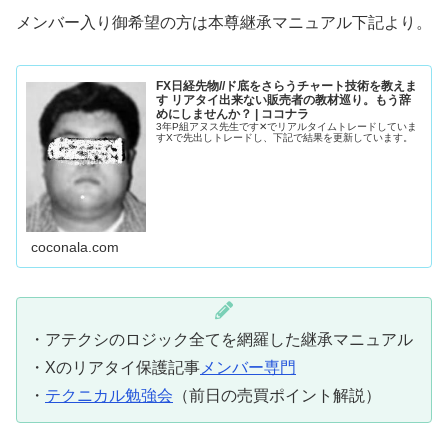
メンバー入り御希望の方は本尊継承マニュアル下記より。
FX日経先物//ド底をさらうチャート技術を教えま
す リアタイ出来ない販売者の教材巡り。もう辞
めにしませんか？ | ココナラ
3年P組アヌス先生です✕でリアルタイムトレードしていま
すXで先出しトレードし、下記で結果を更新しています。
coconala.com
・アテクシのロジック全てを網羅した継承マニュアル
・Xのリアタイ保護記事
メンバー専門
・
テクニカル勉強会
（前日の売買ポイント解説）