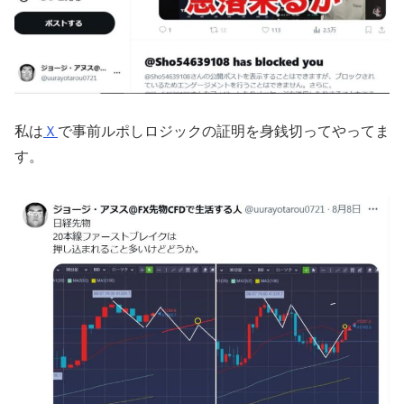
私は
Ｘ
で事前ルポしロジックの証明を身銭切ってやってま
す。