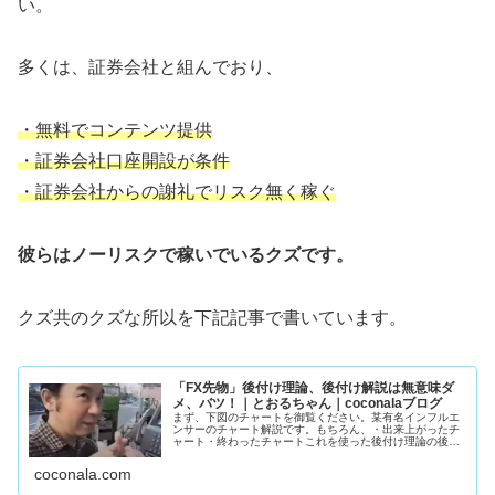
い。
多くは、証券会社と組んでおり、
・無料でコンテンツ提供
・証券会社口座開設が条件
・証券会社からの謝礼でリスク無く稼ぐ
彼らはノーリスクで稼いでいるクズです。
クズ共のクズな所以を下記記事で書いています。
「FX先物」後付け理論、後付け解説は無意味ダ
メ、バツ！｜とおるちゃん｜coconalaブログ
まず、下図のチャートを御覧ください。某有名インフルエ
ンサーのチャート解説です。もちろん、・出来上がったチ
ャート・終わったチャートこれを使った後付け理論の後付
け解説。誰でもエントリ―ポイントわかりますよね。猿で
もわかります。下手な人、上手い人...
coconala.com