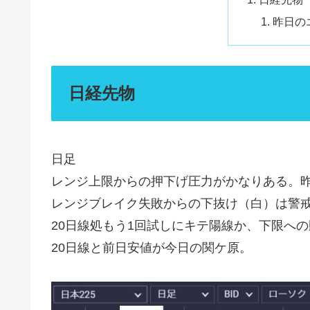
昨日の
日経先物
日足
レンジ上限からの押下げ圧力がかなりある。
レンジブレイク失敗からの下抜け（白）は警
20日線処もう1回試しにキテ陽線か、下限へ
20日線と前日安値が今日の関ケ原。