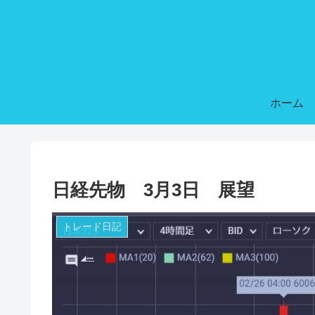
ホーム
日経先物 3月3日 展望
トレード日記