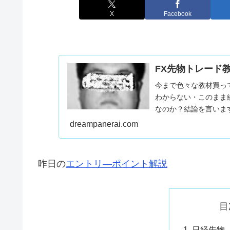
X
Facebook
FX先物トレード
今まで色々な教材買っ
わからない・このまま
なのか？結論を言いま
コイツとかコイツとかコイ
dreampanerai.com
昨日の
エントリ―ポイント解説
目
日経先物