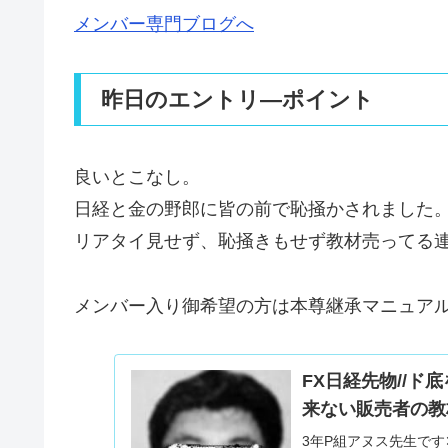
メンバー専門ブログへ
昨日のエントリ―ポイント
良いとこなし。
日経と金の野郎に皆の前で恥掻かされました
リアタイ見せず、恥掻きもせず教材売ってる
メンバー入り御希望の方は本尊継承マニュア
FX日経先物//
来ない販売者の教
3年P組アヌス先生で