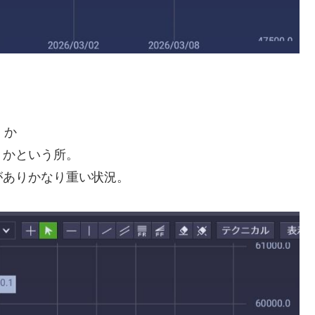
）か
）かという所。
がありかなり重い状況。