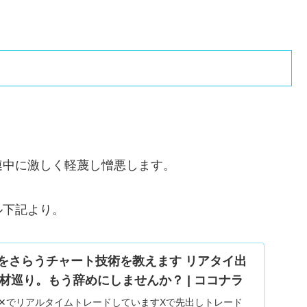
。
連中に激しく軽蔑し憎悪します。
ル下記より。
ド底をさらうチャート技術を教えます リアタイ出
材巡り。もう辞めにしませんか？ | ココナラ
す✕でリアルタイムトレードしていますXで先出しトレード