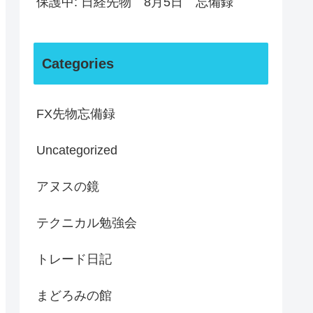
保護中: 日経先物 8月5日 忘備録
Categories
FX先物忘備録
Uncategorized
アヌスの鏡
テクニカル勉強会
トレード日記
まどろみの館