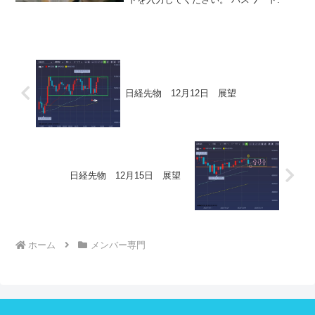
日経先物 12月12日 展望
日経先物 12月15日 展望
ホーム
メンバー専門