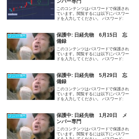
ンバー専門
このコンテンツはパスワードで保護され
ています。閲覧するには以下にパスワー
ドを入力してください。 パスワード:
保護中: 日経先物 6月15日 忘
メンバー専門
備録
このコンテンツはパスワードで保護され
ています。閲覧するには以下にパスワー
ドを入力してください。 パスワード:
保護中: 日経先物 5月29日 忘
メンバー専門
備録
このコンテンツはパスワードで保護され
ています。閲覧するには以下にパスワー
ドを入力してください。 パスワード:
保護中: 日経先物 1月20日 メ
メンバー専門
ンバー専門
このコンテンツはパスワードで保護され
ています。閲覧するには以下にパスワー
ドを入力してください。 パスワード: