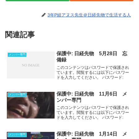
3年P組アヌス先生＠日経先物で生活する人
関連記事
保護中: 日経先物 5月28日 忘
メンバー専門
備録
このコンテンツはパスワードで保護され
ています。閲覧するには以下にパスワー
ドを入力してください。 パスワード:
保護中: 日経先物 11月6日 メ
メンバー専門
ンバー専門
このコンテンツはパスワードで保護され
ています。閲覧するには以下にパスワー
ドを入力してください。 パスワード:
保護中: 日経先物 1月14日 メ
メンバー専門