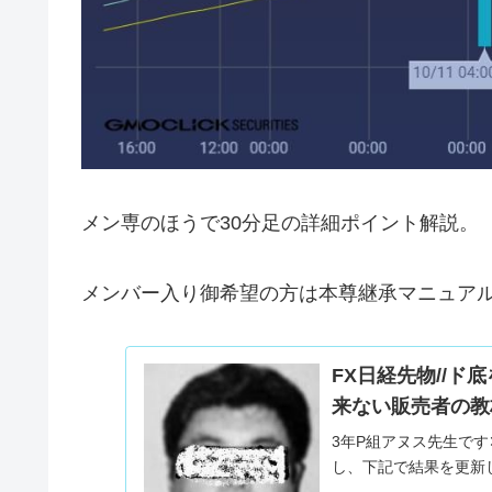
メン専のほうで30分足の詳細ポイント解説。
メンバー入り御希望の方は本尊継承マニュア
FX日経先物//
来ない販売者の教
3年P組アヌス先生で
し、下記で結果を更新