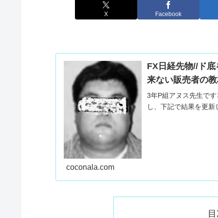
X
Facebook
FX日経先物//
来ない販売者の教
3年P組アヌス先生で
し、下記で結果を更新
coconala.com
目