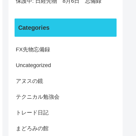
保護中: 日経先物 8月6日 忘備録
Categories
FX先物忘備録
Uncategorized
アヌスの鏡
テクニカル勉強会
トレード日記
まどろみの館