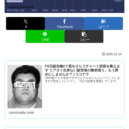
X
Facebook
はてブ
LINE
コピー
2025.10.14
FX日経先物//ド底をさらうチャート技術を教えま
す リアタイ出来ない販売者の教材巡り。もう辞
めにしませんか？ | ココナラ
3年P組アヌス先生です✕でリアルタイムトレードしていま
すXで先出しトレードし、下記で結果を更新しています。
coconala.com