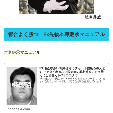
岐阜暴威
都合よく勝つ Fx先物本尊継承マニュアル
本尊継承マニュアル
FX日経先物//ド底をさらうチャート技術を教えま
す リアタイ出来ない販売者の教材巡り。もう辞
めにしませんか？ | ココナラ
3年P組アヌス先生です✕でリアルタイムトレードしていま
すXで先出しトレードし、下記で結果を更新しています。
coconala.com