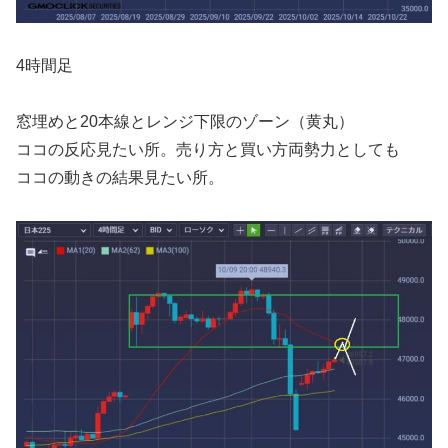
4時間足
窓埋めと20本線とレンジ下限のゾーン（黄丸）
ココの反応見たい所。売り方と買い方両勢力としても
ココの動きの結果見たい所。