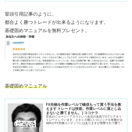
冒頭引用記事のように、
都合よく勝つトレードが出来るようになります。
基礎固めマニュアルを無料プレゼント。
基礎固めマニュアル
FX先物を作業レベルで確信もって買う手法を教
えます トレードは技術。作業レベルに落とし込
まないと勝てません。 | ココナラ
芸名のジョージ・アヌスという化石の名前でXでリアタイ
トレードしています。とかく小難しいロジックを有難がる
傾向がFX先物コンテンツにはありますが実際それで勝てて
い...