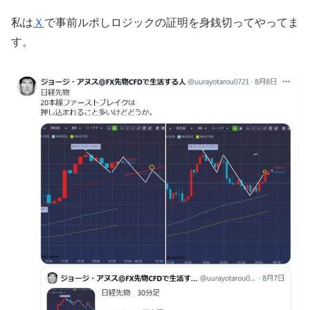
私は
Ｘ
で事前ルポしロジックの証明を身銭切ってやってま
す。