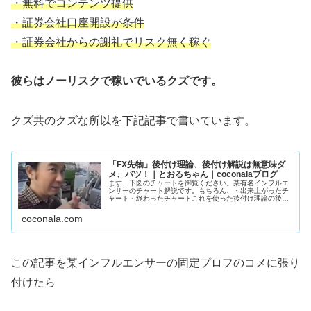
・無料でコンテンツ提供
・証券会社口座開設が条件
・証券会社からの謝礼でリスク無く稼ぐ
彼らはノーリスクで稼いでいるクズです。
クズ共のクズな所以を下記記事で書いています。
「FX先物」後付け理論、後付け解説は無意味ダ
メ、バツ！｜とおるちゃん｜coconalaブログ
まず、下図のチャートを御覧ください。某有名インフルエ
ンサーのチャート解説です。もちろん、・出来上がったチ
ャート・終わったチャートこれを使った後付け理論の後付
け解説。誰でもエントリ―ポイントわかりますよね。猿で
もわかります。下手な人、上手い人...
coconala.com
この記事を某インフルエンサーの固定プロフのコメに張り
付けたら