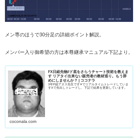
メン専のほうで30分足の詳細ポイント解説。
メンバー入り御希望の方は本尊継承マニュアル下記より。
FX日経先物//ド底をさらうチャート技術を教えま
す リアタイ出来ない販売者の教材巡り。もう辞
めにしませんか？ | ココナラ
3年P組アヌス先生です✕でリアルタイムトレードしていま
すXで先出しトレードし、下記で結果を更新しています。
coconala.com