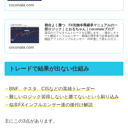
りません。私のマニュアルで学...
coconala.com
都合よく勝つ FX先物本尊継承マニュアルの一
部ロジック｜とおるちゃん｜coconalaブログ
某日のリアルタイムトレードを公開します。・後出しチャ
ート解説インフルエンサー・相場心理学等で証券会社口座
開設アフィのインフルエンサー・PDF渡して終わりのココ
ナラFX手法販売者上記3者がこの手の発信してるの見た事
ありません。私のマニュアルで...
coconala.com
トレードで結果が出ない仕組み
・BNF、テスタ、CISなどの英雄トレーダー
・難しいロジック習得しないと勝てないという刷り込み
・似非FXインフルエンサー達の後付け解説
主にこの3点があります。