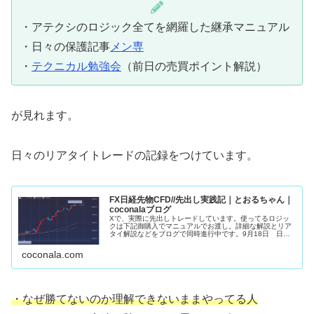
・アテクシのロジック全てを網羅した継承マニュアル
・日々の保護記事
メン専
・
テクニカル勉強会
（前日の売買ポイント解説）
が見れます。
日々のリアタイトレードの記録をつけています。
FX日経先物CFD//先出し実践記｜とおるちゃん｜
coconalaブログ
Xで、実際に先出しトレードしています。使ってるロジッ
クは下記御購入でマニュアルでお渡し。詳細な解説とリア
タイ解説などをブログで同時進行中です。9月18日 日経
先物約定朝から１２００円上昇。強さの残りカス。勢いに
託して欲張らず利食いSET限界...
coconala.com
・なぜ勝てないのか理解できないままやってる人