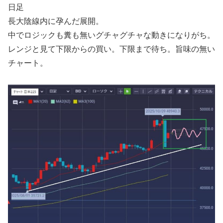
日足
長大陰線内に孕んだ展開。
中でロジックも糞も無いグチャグチャな動きになりがち。
レンジと見て下限からの買い。下限まで待ち。旨味の無い
チャート。