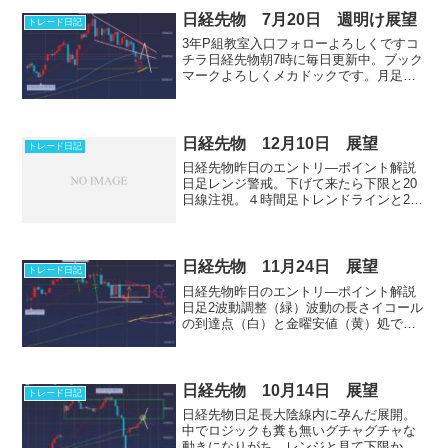
日経先物 7月20日 週明け展望
トレード日記
3年P組教室入口フォローよろしくですコ
チラ日経先物朝7時に毎日更新中。ブック
マークよろしくメカドックです。月足ア
ブローラー陽線レンジ。この形になると
上にも下にも中々抜けない。先月の安値
（黄）は遅かれ早かれチェックスはあり
ます。ここでどうなる...
日経先物 12月10日 展望
トレード日記
日経先物昨日のエントリ―ポイント解説‎
日足レンジ警戒。下げて来たら下限と20
日線注視。４時間足トレンドラインと20
本線まで下げて来たら反発できるかどう
か注視。メンバー専門30分足解説昨日の
エントリ―ポイント買い（黄）利食い+３
３０（桃）メン...
日経先物 11月24日 展望
トレード日記
日経先物昨日のエントリ―ポイント解説‎
日足2波動調整（緑）波動の長さイコール
の到達点（白）と金曜安値（黄）処で反
転しレンジ（桃）下限から上限への押し
上げ（オレンジ）にできるかどうかが焦
点。安値触らずそのまま上だと上限向か
ってロジックも何もな...
日経先物 10月14日 展望
トレード日記
日経先物日足長大陰線内に孕んだ展開。
中でロジックも糞も無いグチャグチャな
動きになりがち。レンジと見て下限から