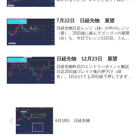
の買い。下限まで待ち。旨味の無いチャ
ート。4時間足窓埋めと20本線とレンジ下
限のゾーン（黄丸）ココの反応見たい
所。売り方と買い方両勢...
7月22日 日経先物 展望
トレード日記
日経先物日足レンジ（緑）の中のレンジ
（黄）。20日線に絡んでゴソゴソの展開
（白）も。今日でレンジ11日目。うんざ
りした頃にブレイク。石破やっぱ辞任で
レンジ重力離脱の材料頼み。4時間足アブ
ローラー陰線内のレンジ。支持線収縮
（桃）でパーフェクト...
日経先物 12月23日 展望
トレード日記
日経先物昨日のエントリ―ポイント解説
日足20日線ブレイク後の押下げ（緑
矢）。1日かけても20日線下押しできずに
終了。トレンドライン下押しも失敗。高
値越え（黄）で上。４時間足レンジ
（緑）復帰後のリテスト（下行かないか
の確認）完了。レンジ上限へ...
6月18日 日経先物