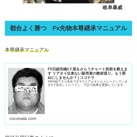
岐阜暴威
都合よく勝つ Fx先物本尊継承マニュアル
本尊継承マニュアル
FX日経先物//ド底をさらうチャート技術を教えま
す リアタイ出来ない販売者の教材巡り。もう辞
めにしませんか？ | ココナラ
3年P組アヌス先生です✕でリアルタイムトレードしていま
すXで先出しトレードし、下記で結果を更新しています。
coconala.com