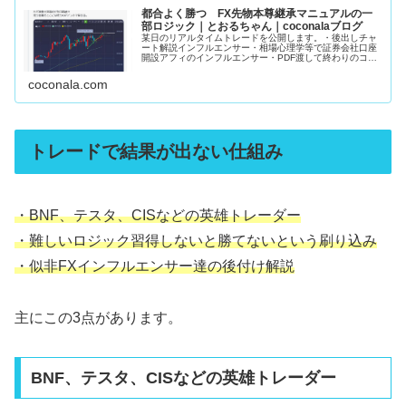
都合よく勝つ FX先物本尊継承マニュアルの一
部ロジック｜とおるちゃん｜coconalaブログ
某日のリアルタイムトレードを公開します。・後出しチャ
ート解説インフルエンサー・相場心理学等で証券会社口座
開設アフィのインフルエンサー・PDF渡して終わりのココ
ナラFX手法販売者上記3者がこの手の発信してるの見た事
ありません。私のマニュアルで...
coconala.com
トレードで結果が出ない仕組み
・BNF、テスタ、CISなどの英雄トレーダー
・難しいロジック習得しないと勝てないという刷り込み
・似非FXインフルエンサー達の後付け解説
主にこの3点があります。
BNF、テスタ、CISなどの英雄トレーダー