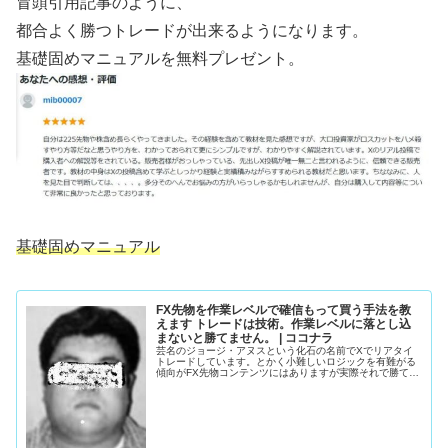
冒頭引用記事のように、
都合よく勝つトレードが出来るようになります。
基礎固めマニュアルを無料プレゼント。
基礎固めマニュアル
FX先物を作業レベルで確信もって買う手法を教
えます トレードは技術。作業レベルに落とし込
まないと勝てません。 | ココナラ
芸名のジョージ・アヌスという化石の名前でXでリアタイ
トレードしています。とかく小難しいロジックを有難がる
傾向がFX先物コンテンツにはありますが実際それで勝てて
い...