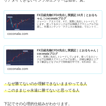
リアタイできないインフルエンサーは似非。糞。
FX日経先物CFD//先出し実践記 10月｜とおるち
ゃん｜coconalaブログ
ジョージ・アヌスです。Xで、実際に先出しトレードして
います。使ってるロジックは下記御購入でマニュアルでお
渡し。付属コンテンツ「テクニカル勉強会」でエントリー
ロジック詳細解説。10月22日 日経先物・４８８６０ 買
い約定（黄）・４９１７０ 半...
coconala.com
FX日経先物CFD//先出し実践記｜とおるちゃん｜
coconalaブログ
Xで、実際に先出しトレードしています。使ってるロジッ
クは下記御購入でマニュアルでお渡し。詳細な解説とリア
タイ解説などをブログで同時進行中です。9月18日 日経
先物約定朝から１２００円上昇。強さの残りカス。勢いに
託して欲張らず利食いSET限界...
coconala.com
・なぜ勝てないのか理解できないままやってる人
・このままじゃ永遠に勝てないと思ってる人
下記でその心理的仕組みがわかります。