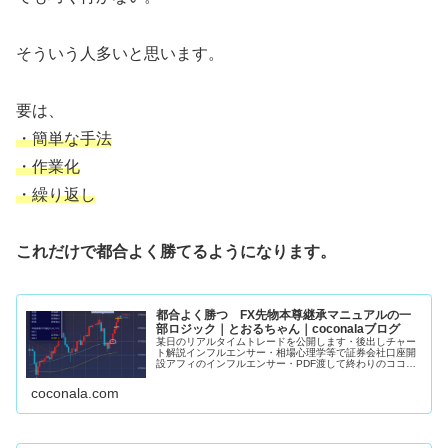
そういう人多いと思います。
要は、
・簡単な手法
・作業化
・繰り返し
これだけで都合よく勝てるようになります。
都合よく勝つ FX先物本尊継承マニュアルの一
部ロジック｜とおるちゃん｜coconalaブログ
某日のリアルタイムトレードを公開します・後出しチャー
ト解説インフルエンサー・相場心理学等で証券会社口座開
設アフィのインフルエンサー・PDF渡して終わりのココナ
ラFX手法販売者上記3者がこの手の発信してるの見た事あ
りません。私のマニュアルで学...
coconala.com