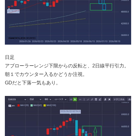
日足
アブローラーレンジ下限からの反転と、2日線平行引力。
朝１でカウンター入るかどうか注視。
GDだと下落一気もあり。