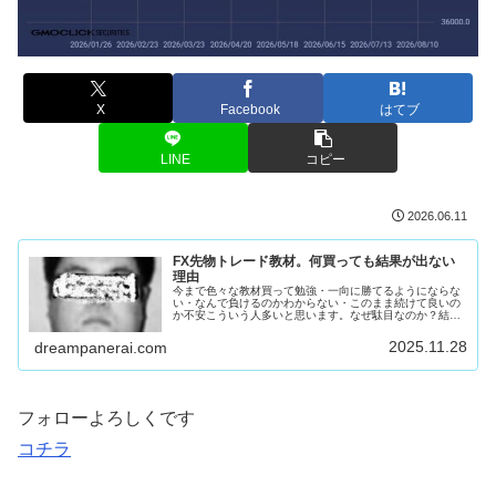
X
Facebook
はてブ
LINE
コピー
2026.06.11
FX先物トレード教材。何買っても結果が出ない
理由
今まで色々な教材買って勉強・一向に勝てるようにならな
い・なんで負けるのかわからない・このまま続けて良いの
か不安こういう人多いと思います。なぜ駄目なのか？結論
を言います。教材出してる奴が似非あなたのせいではあり
ません。コイツとかコイツとかコイ...
2025.11.28
dreampanerai.com
フォローよろしくです
コチラ