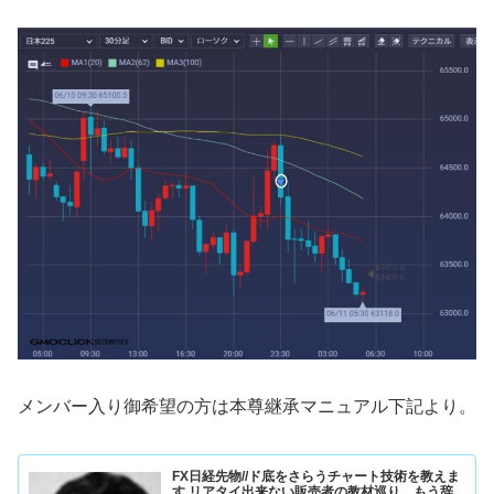
メンバー入り御希望の方は本尊継承マニュアル下記より。
FX日経先物//ド底をさらうチャート技術を教えま
す リアタイ出来ない販売者の教材巡り。もう辞