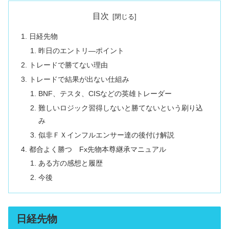
目次
日経先物
昨日のエントリ―ポイント
トレードで勝てない理由
トレードで結果が出ない仕組み
BNF、テスタ、CISなどの英雄トレーダー
難しいロジック習得しないと勝てないという刷り込
み
似非ＦＸインフルエンサー達の後付け解説
都合よく勝つ Fx先物本尊継承マニュアル
ある方の感想と履歴
今後
日経先物