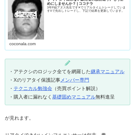
めにしませんか？ | ココナラ
3年P組アヌス先生です✕でリアルタイムトレードしていま
すXで先出しトレードし、下記で結果を更新しています。
coconala.com
・アテクシのロジック全てを網羅した
継承マニュアル
・Xのリアタイ保護記事
メンバー専門
・
テクニカル勉強会
（売買ポイント解説）
・購入者に漏れなく
基礎固めマニュアル
無料進呈
が見れます。