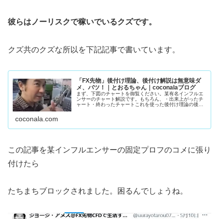
彼らはノーリスクで稼いでいるクズです。
クズ共のクズな所以を下記記事で書いています。
「FX先物」後付け理論、後付け解説は無意味ダ
メ、バツ！｜とおるちゃん｜coconalaブログ
まず、下図のチャートを御覧ください。某有名インフルエ
ンサーのチャート解説です。もちろん、・出来上がったチ
ャート・終わったチャートこれを使った後付け理論の後付
け解説。誰でもエントリ―ポイントわかりますよね。猿で
もわかります。下手な人、上手い人...
coconala.com
この記事を某インフルエンサーの固定プロフのコメに張り
付けたら
たちまちブロックされました。困るんでしょうね。