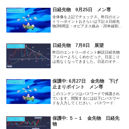
日経先物 9月25日 メン専
トレード日記
全体像を上記でチェックス。昨日のエン
トリ―ポイントおさらいは下記ｄ日経先
物2時間足・オビアヌス絡み・20本線割
れ・トンカチ確定売りエス・サイエンス
日足レンジ下限を実線でブレイク確定。
掘りそうですが、窓埋め（黒）処で30分
足の反転足を探してみ...
日経先物 7月8日 展望
トレード日記
昨日のエントリ―ポイント解説日経先物
フォローよろしくめかどっク。日足こり
は危なくなってきました。日足のオチは
下髭陰線になると思ってたのですが分足
の切り上がりポイントをぶっ潰してキテ
ます。いつものパターンと違うので下げ
注意です。4時間足切り下...
保護中: 6月27日 金先物 下げ
トレード日記
止まりポイント メン専
このコンテンツはパスワードで保護され
ています。閲覧するには以下にパスワー
ドを入力してください。 パスワード:
保護中: ５－１ 金先物 日経先
トレード日記
物