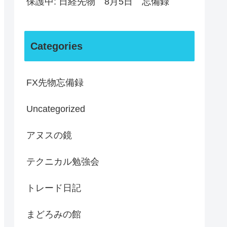
保護中: 日経先物 8月5日 忘備録
Categories
FX先物忘備録
Uncategorized
アヌスの鏡
テクニカル勉強会
トレード日記
まどろみの館