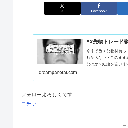
X
Facebook
FX先物トレード
今まで色々な教材買っ
わからない・このまま
なのか？結論を言いま
コイツとかコイツとかコイ
dreampanerai.com
フォローよろしくです
コチラ
目