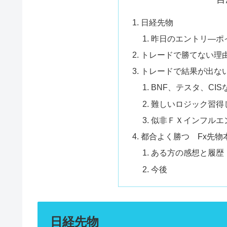
日経先物
昨日のエントリ―ポ
トレードで勝てない理
トレードで結果が出な
BNF、テスタ、CI
難しいロジック習得
似非ＦＸインフルエ
都合よく勝つ Fx先物
ある方の感想と履歴
今後
日経先物