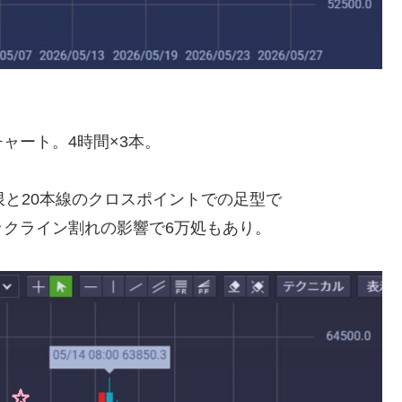
ャート。4時間×3本。
。
限と20本線のクロスポイントでの足型で
クライン割れの影響で6万処もあり。