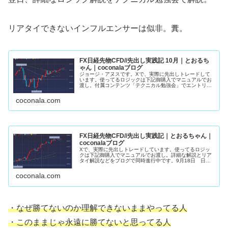
リアタイできないインフルエンサーは似非。糞。
FX日経先物CFD//先出し実践記 10月｜とおるち
ゃん｜coconalaブログ
ジョージ・アヌスです。Xで、実際に先出しトレードして
います。使ってるロジックは下記御購入でマニュアルでお
渡し。付属コンテンツ「テクニカル勉強会」でエントリー
ロジック詳細解説。10月22日 日経先物・４８８６０ 買
い約定（黄）・４９１７０ 半...
coconala.com
FX日経先物CFD//先出し実践記｜とおるちゃん｜
coconalaブログ
Xで、実際に先出しトレードしています。使ってるロジッ
クは下記御購入でマニュアルでお渡し。詳細な解説とリア
タイ解説などをブログで同時進行中です。9月18日 日経
先物約定朝から１２００円上昇。強さの残りカス。勢いに
託して欲張らず利食いSET限界...
coconala.com
・なぜ勝てないのか理解できないままやってる人
・このままじゃ永遠に勝てないと思ってる人