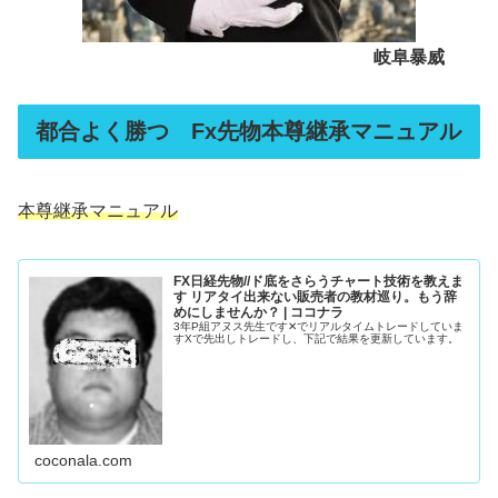
岐阜暴威
都合よく勝つ Fx先物本尊継承マニュアル
本尊継承マニュアル
FX日経先物//ド底をさらうチャート技術を教えま
す リアタイ出来ない販売者の教材巡り。もう辞
めにしませんか？ | ココナラ
3年P組アヌス先生です✕でリアルタイムトレードしていま
すXで先出しトレードし、下記で結果を更新しています。
coconala.com