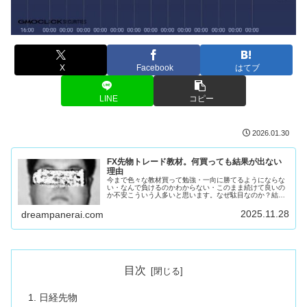
X
Facebook
はてブ
LINE
コピー
2026.01.30
FX先物トレード教材。何買っても結果が出ない
理由
今まで色々な教材買って勉強・一向に勝てるようにならな
い・なんで負けるのかわからない・このまま続けて良いの
か不安こういう人多いと思います。なぜ駄目なのか？結論
を言います。教材出してる奴が似非あなたのせいではあり
ません。コイツとかコイツとかコイ...
2025.11.28
dreampanerai.com
目次
日経先物