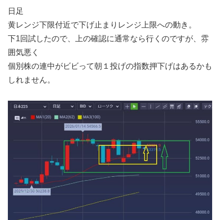
日足
黄レンジ下限付近で下げ止まりレンジ上限への動き。
下1回試したので、上の確認に通常なら行くのですが、雰
囲気悪く
個別株の連中がビビって朝１投げの指数押下げはあるかも
しれません。