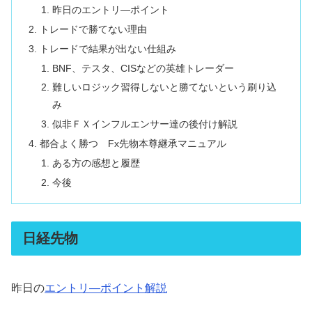
昨日のエントリ―ポイント
トレードで勝てない理由
トレードで結果が出ない仕組み
BNF、テスタ、CISなどの英雄トレーダー
難しいロジック習得しないと勝てないという刷り込
み
似非ＦＸインフルエンサー達の後付け解説
都合よく勝つ Fx先物本尊継承マニュアル
ある方の感想と履歴
今後
日経先物
昨日の
エントリ―ポイント解説