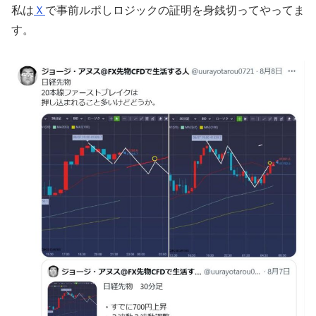
私は
Ｘ
で事前ルポしロジックの証明を身銭切ってやってま
す。