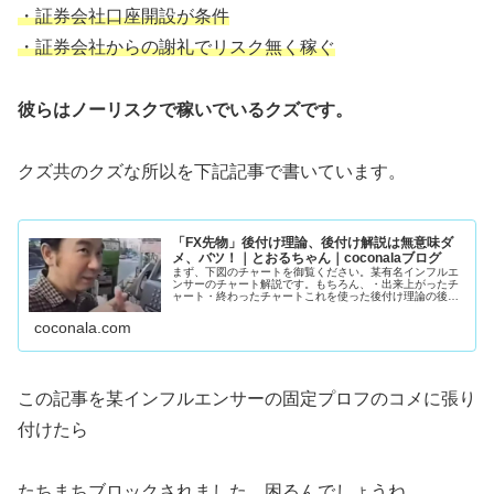
・証券会社口座開設が条件
・証券会社からの謝礼でリスク無く稼ぐ
彼らはノーリスクで稼いでいるクズです。
クズ共のクズな所以を下記記事で書いています。
「FX先物」後付け理論、後付け解説は無意味ダ
メ、バツ！｜とおるちゃん｜coconalaブログ
まず、下図のチャートを御覧ください。某有名インフルエ
ンサーのチャート解説です。もちろん、・出来上がったチ
ャート・終わったチャートこれを使った後付け理論の後付
け解説。誰でもエントリ―ポイントわかりますよね。猿で
もわかります。下手な人、上手い人...
coconala.com
この記事を某インフルエンサーの固定プロフのコメに張り
付けたら
たちまちブロックされました。困るんでしょうね。