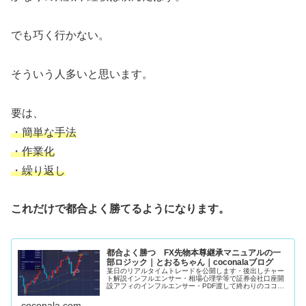
でも巧く行かない。
そういう人多いと思います。
要は、
・簡単な手法
・作業化
・繰り返し
これだけで都合よく勝てるようになります。
都合よく勝つ FX先物本尊継承マニュアルの一
部ロジック｜とおるちゃん｜coconalaブログ
某日のリアルタイムトレードを公開します・後出しチャー
ト解説インフルエンサー・相場心理学等で証券会社口座開
設アフィのインフルエンサー・PDF渡して終わりのココナ
ラFX手法販売者上記3者がこの手の発信してるの見た事あ
りません。私のマニュアルで学...
coconala.com