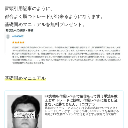
冒頭引用記事のように、
都合よく勝つトレードが出来るようになります。
基礎固めマニュアルを無料プレゼント。
基礎固めマニュアル
FX先物を作業レベルで確信もって買う手法を教
えます トレードは技術。作業レベルに落とし込
まないと勝てません。 | ココナラ
芸名のジョージ・アヌスという化石の名前でXでリアタイ
トレードしています。とかく小難しいロジックを有難がる
傾向がFX先物コンテンツにはありますが実際それで勝てて
い...