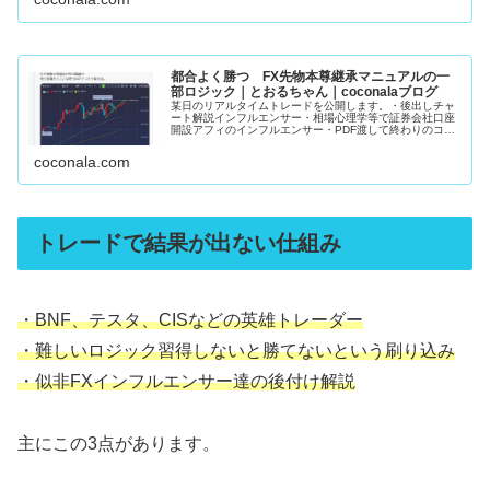
都合よく勝つ FX先物本尊継承マニュアルの一
部ロジック｜とおるちゃん｜coconalaブログ
某日のリアルタイムトレードを公開します。・後出しチャ
ート解説インフルエンサー・相場心理学等で証券会社口座
開設アフィのインフルエンサー・PDF渡して終わりのココ
ナラFX手法販売者上記3者がこの手の発信してるの見た事
ありません。私のマニュアルで...
coconala.com
トレードで結果が出ない仕組み
・BNF、テスタ、CISなどの英雄トレーダー
・難しいロジック習得しないと勝てないという刷り込み
・似非FXインフルエンサー達の後付け解説
主にこの3点があります。