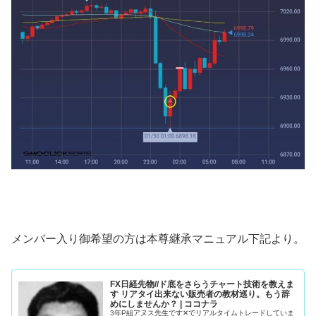
メンバー入り御希望の方は本尊継承マニュアル下記より。
FX日経先物//ド底をさらうチャート技術を教えま
す リアタイ出来ない販売者の教材巡り。もう辞
めにしませんか？ | ココナラ
3年P組アヌス先生です✕でリアルタイムトレードしていま