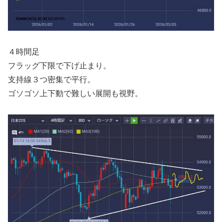
４時間足
フラッグ下限で下げ止まり。
支持線３つ密集で平行。
ゴソゴソ上下動で難しい展開も視野。