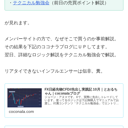
・
テクニカル勉強会
（前日の売買ポイント解説）
が見れます。
メンバーサイトの方で、なぜそこで買うのか事前解説。
その結果を下記のココナラブログにＵＰしてます。
翌日、詳細なロジック解説をテクニカル勉強会で解説。
リアタイできないインフルエンサーは似非。糞。
FX日経先物CFD//先出し実践記 10月｜とおるち
ゃん｜coconalaブログ
ジョージ・アヌスです。Xで、実際に先出しトレードして
います。使ってるロジックは下記御購入でマニュアルでお
渡し。付属コンテンツ「テクニカル勉強会」でエントリー
ロジック詳細解説。10月22日 日経先物・４８８６０ 買
い約定（黄）・４９１７０ 半...
coconala.com