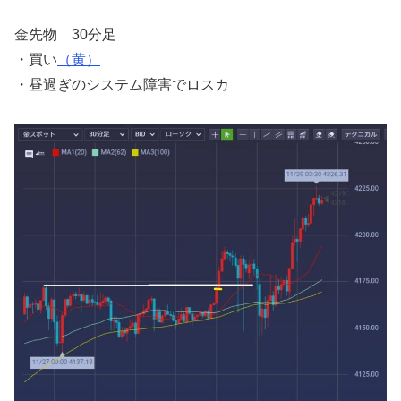
金先物 30分足
・買い
（黄）
・昼過ぎのシステム障害でロスカ