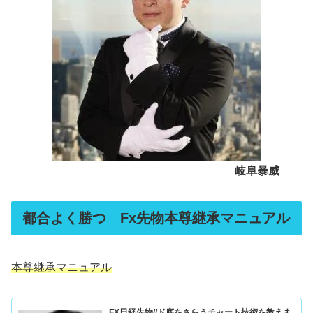
岐阜暴威
都合よく勝つ Fx先物本尊継承マニュアル
本尊継承マニュアル
FX日経先物//ド底をさらうチャート技術を教えま