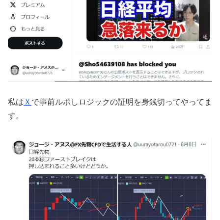
私は
Ｘ
で事前ルポしロジックの証明を身銭切ってやってま
す。