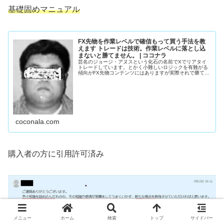
基礎固めマニュアル
FX先物を作業レベルで確信もって買う手法を教
えます トレードは技術。作業レベルに落とし込
まないと勝てません。 | ココナラ
芸名のジョージ・アヌスという化石の名前でXでリアタイ
トレードしています。とかく小難しいロジックを有難がる
傾向がFX先物コンテンツにはありますが実際それで勝てて
い...
coconala.com
購入者の方に引用許可済み
メニュー
ホーム
検索
トップ
サイドバー