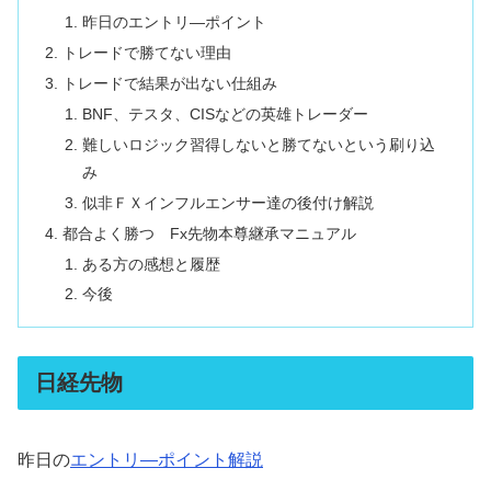
昨日のエントリ―ポイント
トレードで勝てない理由
トレードで結果が出ない仕組み
BNF、テスタ、CISなどの英雄トレーダー
難しいロジック習得しないと勝てないという刷り込
み
似非ＦＸインフルエンサー達の後付け解説
都合よく勝つ Fx先物本尊継承マニュアル
ある方の感想と履歴
今後
日経先物
昨日の
エントリ―ポイント解説