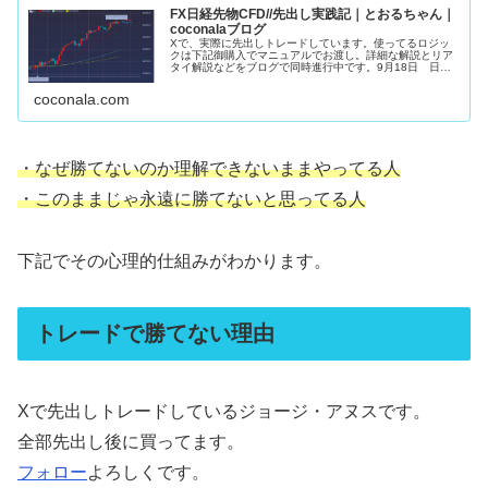
FX日経先物CFD//先出し実践記｜とおるちゃん｜
coconalaブログ
Xで、実際に先出しトレードしています。使ってるロジッ
クは下記御購入でマニュアルでお渡し。詳細な解説とリア
タイ解説などをブログで同時進行中です。9月18日 日経
先物約定朝から１２００円上昇。強さの残りカス。勢いに
託して欲張らず利食いSET限界...
coconala.com
・なぜ勝てないのか理解できないままやってる人
・このままじゃ永遠に勝てないと思ってる人
下記でその心理的仕組みがわかります。
トレードで勝てない理由
Xで先出しトレードしているジョージ・アヌスです。
全部先出し後に買ってます。
フォロー
よろしくです。