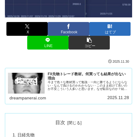
X
Facebook
はてブ
LINE
コピー
2025.11.30
FX先物トレード教材。何買っても結果が出ない
理由
今まで色々な教材買って勉強・一向に勝てるようにならな
い・なんで負けるのかわからない・このまま続けて良いの
か不安こういう人多いと思います。なぜ駄目なのか？結論
を言います。教材出してる奴が似非あなたのせいではあり
ません。コイツとかコイツとかコイ...
2025.11.28
dreampanerai.com
目次
日経先物