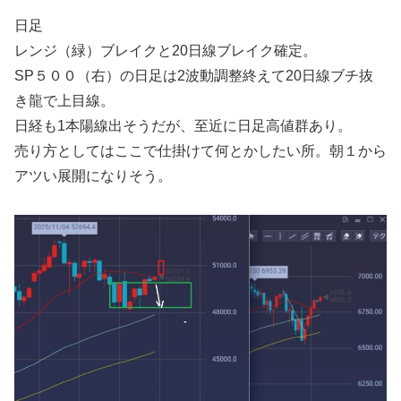
日足
レンジ（緑）ブレイクと20日線ブレイク確定。
SP５００（右）の日足は2波動調整終えて20日線ブチ抜
き龍で上目線。
日経も1本陽線出そうだが、至近に日足高値群あり。
売り方としてはここで仕掛けて何とかしたい所。朝１から
アツい展開になりそう。