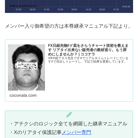
メンバー入り御希望の方は本尊継承マニュアル下記より。
FX日経先物//ド底をさらうチャート技術を教えま
す リアタイ出来ない販売者の教材巡り。もう辞
めにしませんか？ | ココナラ
3年P組アヌス先生です✕でリアルタイムトレードしていま
すXで先出しトレードし、下記で結果を更新しています。
coconala.com
・アテクシのロジック全てを網羅した継承マニュアル
・Xのリアタイ保護記事
メンバー専門