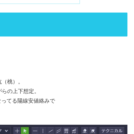
抗（桃）。
がらの上下想定。
なってる陽線安値絡みで