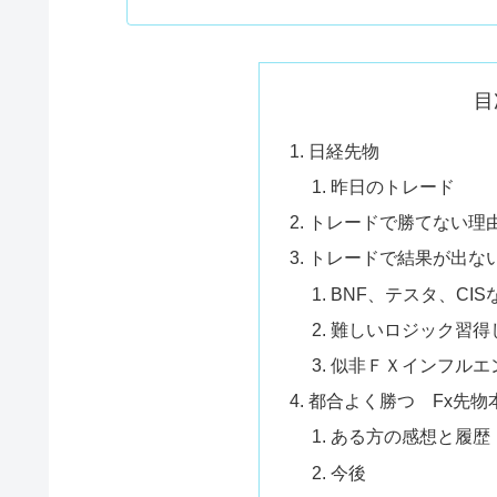
目
日経先物
昨日のトレード
トレードで勝てない理
トレードで結果が出な
BNF、テスタ、CI
難しいロジック習得
似非ＦＸインフルエ
都合よく勝つ Fx先物
ある方の感想と履歴
今後