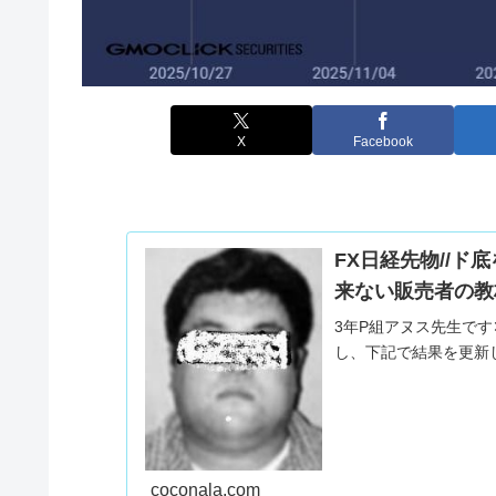
X
Facebook
FX日経先物//
来ない販売者の教
3年P組アヌス先生で
し、下記で結果を更新
coconala.com