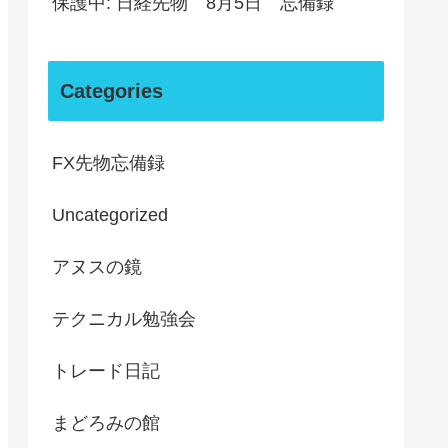
保護中: 日経先物 8月5日 忘備録
Categories
FX先物忘備録
Uncategorized
アヌスの鏡
テクニカル勉強会
トレード日記
まどろみの館