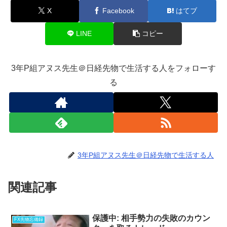
X
Facebook
はてブ
LINE
コピー
3年P組アヌス先生＠日経先物で生活する人をフォローす
る
3年P組アヌス先生＠日経先物で生活する人
関連記事
保護中: 相手勢力の失敗のカウン
FX先物忘備録