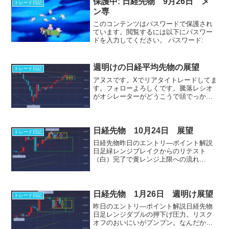
保護中: 日経先物 9月26日 メ
トレード日記
ン専
このコンテンツはパスワードで保護され
ています。閲覧するには以下にパスワー
ドを入力してください。 パスワード:
週明けの日経平均先物の展望
トレード日記
アヌスです。Xでリアタイトレードしてま
す。フォローよろしくです。騰落レシオ
がオシレーターがどうこうで頭でっかち
が売りで焼かれるステージ。騰落レシオ
が真っ赤なままジリダカと見てます。日
経先物・61.8戻し（桃）をジリダカで通
過・下落の起点（白...
日経先物 10月24日 展望
トレード日記
日経先物昨日のエントリ―ポイント解説‎
日足緑レンジブレイクからのリテスト
（白）完了で黄レンジ上限への流れ
（桃）。黄レンジの中にアブローラー陰
線でさらに下には抜けにくい状況。買い
目線で。８時間足アブローラー陰線内の
レンジ（緑）。戻り高値（黄）...
日経先物 1月26日 週明け展望
トレード日記
昨日のエントリ―ポイント解説日経先物
日足レンジダブルの押下げ圧力。リスク
オフのおいにいがプンプン。なんだかん