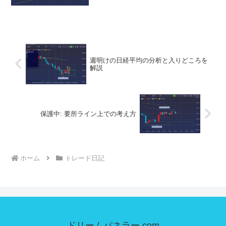
だ下限オチもあり、買いは慎重に。４時
間足レンジ（緑）。1日中売られてオール
陰線。チャート的にはいつ買戻し入って
もおかしくはない状態。...
週明けの日経平均の分析と入りどころを
解説
保護中: 要所ライン上での考え方
ホーム
トレード日記
ドリームパネラー.com