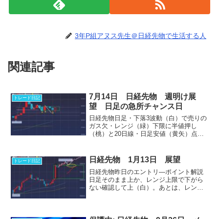
3年P組アヌス先生＠日経先物で生活する人
関連記事
7月14日 日経先物 週明け展
トレード日記
望 日足の急所チャンス日
日経先物日足・下落3波動（白）で売りの
ガス欠・レンジ（緑）下限に半値押し
（桃）と20日線・日足安値（黄矢）点在
金曜安値1回割って、売り方の失敗に塩塗
り込む買いの下髭陽線イメージ。レンジ
下限からの上昇力もあり。強ければ金曜
日経先物 1月13日 展望
トレード日記
高値越えてグイグイ展...
日経先物昨日のエントリ―ポイント解説
日足そのまま上か、レンジ上限で下がら
ない確認して上（白）。あとは、レンジ
枠内に戻り下の3パターン。下げて来た
ら、レンジになる上限処のアクション注
視５３８５６。金曜、個別株に空売り入
れてる連中の買戻しが押し...