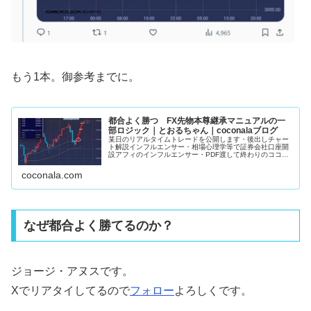
もう1本。御参考までに。
都合よく勝つ FX先物本尊継承マニュアルの一
部ロジック｜とおるちゃん｜coconalaブログ
某日のリアルタイムトレードを公開します・後出しチャー
ト解説インフルエンサー・相場心理学等で証券会社口座開
設アフィのインフルエンサー・PDF渡して終わりのココナ
ラFX手法販売者上記3者がこの手の発信してるの見た事あ
りません。私のマニュアルで学...
coconala.com
なぜ都合よく勝てるのか？
ジョージ・アヌスです。
Xでリアタイしてるので
フォロー
よろしくです。