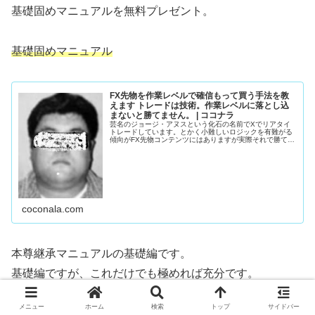
基礎固めマニュアルを無料プレゼント。
基礎固めマニュアル
FX先物を作業レベルで確信もって買う手法を教
えます トレードは技術。作業レベルに落とし込
まないと勝てません。 | ココナラ
芸名のジョージ・アヌスという化石の名前でXでリアタイ
トレードしています。とかく小難しいロジックを有難がる
傾向がFX先物コンテンツにはありますが実際それで勝てて
い...
coconala.com
本尊継承マニュアルの基礎編です。
基礎編ですが、これだけでも極めれば充分です。
お試し感覚でまずは学んでみてください。
メニュー
ホーム
検索
トップ
サイドバー