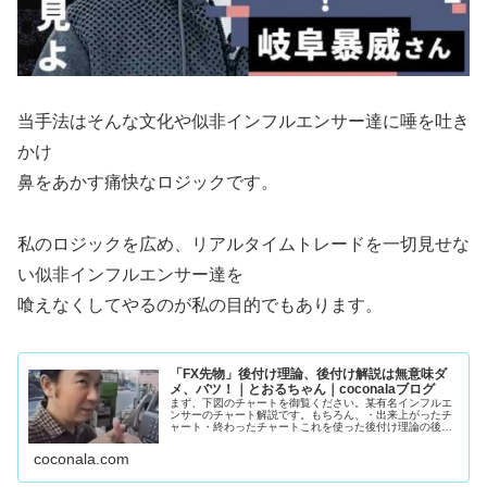
当手法はそんな文化や似非インフルエンサー達に唾を吐き
かけ
鼻をあかす痛快なロジックです。
私のロジックを広め、リアルタイムトレードを一切見せな
い似非インフルエンサー達を
喰えなくしてやるのが私の目的でもあります。
「FX先物」後付け理論、後付け解説は無意味ダ
メ、バツ！｜とおるちゃん｜coconalaブログ
まず、下図のチャートを御覧ください。某有名インフルエ
ンサーのチャート解説です。もちろん、・出来上がったチ
ャート・終わったチャートこれを使った後付け理論の後付
け解説。誰でもエントリ―ポイントわかりますよね。猿で
もわかります。下手な人、上手い人...
coconala.com