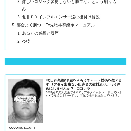
難しいロジック習得しないと勝てないという刷り込
み
似非ＦＸインフルエンサー達の後付け解説
都合よく勝つ Fx先物本尊継承マニュアル
ある方の感想と履歴
今後
FX日経先物//ド底をさらうチャート技術を教えま
す リアタイ出来ない販売者の教材巡り。もう辞
めにしませんか？ | ココナラ
3年P組アヌス先生です✕でリアルタイムトレードしていま
すXで先出しトレードし、下記で結果を更新しています。
coconala.com