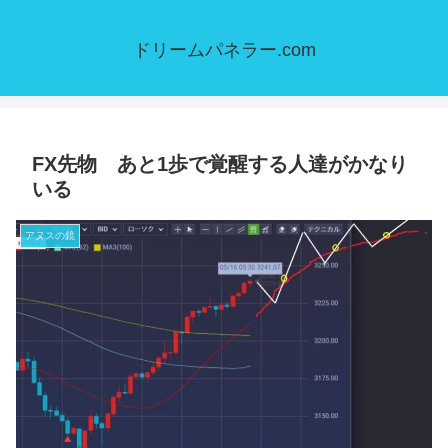
ドリームパネラー.com
FX先物 あと1歩で覚醒する人達がかなり
いる
アヌスの鏡