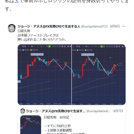
私は
Ｘ
で事前ルポしロジックの証明を身銭切ってやってま
す。