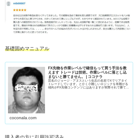
基礎固めマニュアル
FX先物を作業レベルで確信もって買う手法を教
えます トレードは技術。作業レベルに落とし込
まないと勝てません。 | ココナラ
芸名のジョージ・アヌスという化石の名前でXでリアタイ
トレードしています。とかく小難しいロジックを有難がる
傾向がFX先物コンテンツにはありますが実際それで勝てて
い...
coconala.com
購入者の方に引用許可済み