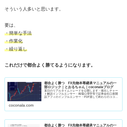
そういう人多いと思います。
要は、
・簡単な手法
・作業化
・繰り返し
これだけで都合よく勝てるようになります。
都合よく勝つ FX先物本尊継承マニュアルの一
部ロジック｜とおるちゃん｜coconalaブログ
某日のリアルタイムトレードを公開します・後出しチャー
ト解説インフルエンサー・相場心理学等で証券会社口座開
設アフィのインフルエンサー・PDF渡して終わりのココナ
ラFX手法販売者上記3者がこの手の発信してるの見た事あ
りません。私のマニュアルで学...
coconala.com
都合よく勝つ FX先物本尊継承マニュアルの一