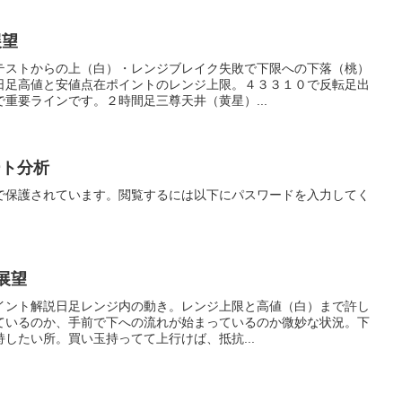
展望
テストからの上（白）・レンジブレイク失敗で下限への下落（桃）
日足高値と安値点在ポイントのレンジ上限。４３３１０で反転足出
重要ラインです。２時間足三尊天井（黄星）...
ート分析
で保護されています。閲覧するには以下にパスワードを入力してく
展望
イント解説‎日足レンジ内の動き。レンジ上限と高値（白）まで許し
ているのか、手前で下への流れが始まっているのか微妙な状況。下
したい所。買い玉持ってて上行けば、抵抗...