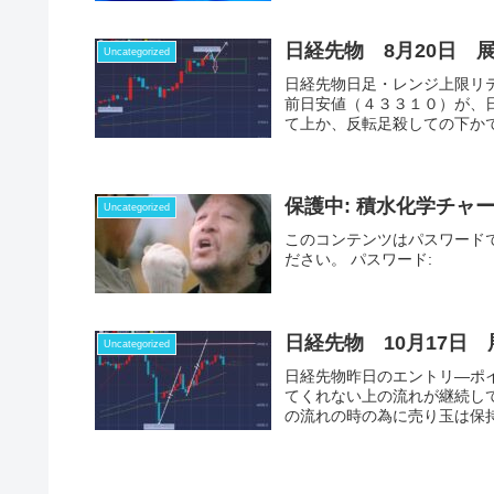
日経先物 8月20日 
Uncategorized
日経先物日足・レンジ上限リ
前日安値（４３３１０）が、
て上か、反転足殺しての下かで
保護中: 積水化学チャ
Uncategorized
このコンテンツはパスワード
ださい。 パスワード:
日経先物 10月17日 
Uncategorized
日経先物昨日のエントリ―ポ
てくれない上の流れが継続し
の流れの時の為に売り玉は保持