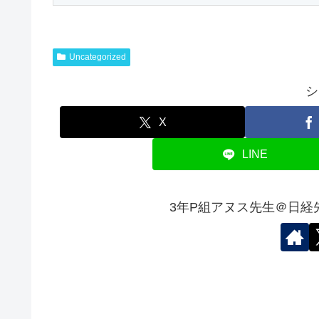
Uncategorized
シ
X
LINE
3年P組アヌス先生＠日経