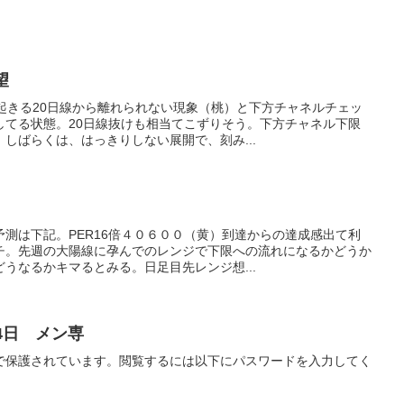
望
起きる20日線から離れられない現象（桃）と下方チャネルチェッ
してる状態。20日線抜けも相当てこずりそう。下方チャネル下限
しばらくは、はっきりしない展開で、刻み...
測は下記。PER16倍４０６００（黄）到達からの達成感出て利
チ。先週の大陽線に孕んでのレンジで下限への流れになるかどうか
うなるかキマるとみる。日足目先レンジ想...
4日 メン専
で保護されています。閲覧するには以下にパスワードを入力してく