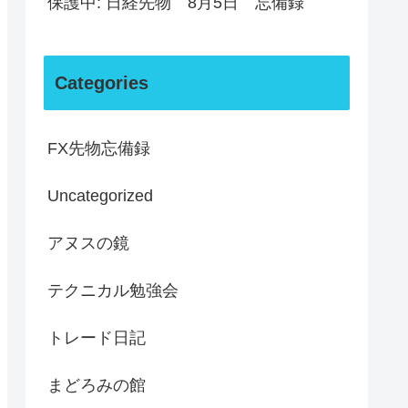
保護中: 日経先物 8月5日 忘備録
Categories
FX先物忘備録
Uncategorized
アヌスの鏡
テクニカル勉強会
トレード日記
まどろみの館