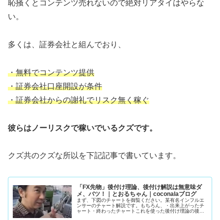
恥掻くとコンテンツ売れないので絶対リアタイはやらな
い。
多くは、証券会社と組んでおり、
・無料でコンテンツ提供
・証券会社口座開設が条件
・証券会社からの謝礼でリスク無く稼ぐ
彼らはノーリスクで稼いでいるクズです。
クズ共のクズな所以を下記記事で書いています。
「FX先物」後付け理論、後付け解説は無意味ダ
メ、バツ！｜とおるちゃん｜coconalaブログ
まず、下図のチャートを御覧ください。某有名インフルエ
ンサーのチャート解説です。もちろん、・出来上がったチ
ャート・終わったチャートこれを使った後付け理論の後付
け解説。誰でもエントリ―ポイントわかりますよね。猿で