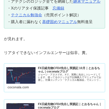
・アテクシのロジック全てを網羅した
継承マニュアル
・Xのリアタイ保護記事
忘備録
・
テクニカル勉強会
（売買ポイント解説）
・購入者に漏れなく
基礎固めマニュアル
無料進呈
が見れます。
リアタイできないインフルエンサーは似非。糞。
FX日経先物CFD//先出し実践記 10月｜とおるち
ゃん｜coconalaブログ
ジョージ・アヌスです。Xで、実際に先出しトレードして
います。使ってるロジックは下記御購入でマニュアルでお
渡し。付属コンテンツ「テクニカル勉強会」でエントリー
ロジック詳細解説。10月22日 日経先物・４８８６０ 買
い約定（黄）・４９１７０ 半...
coconala.com
FX日経先物CFD//先出し実践記｜とおるちゃん｜
coconalaブログ