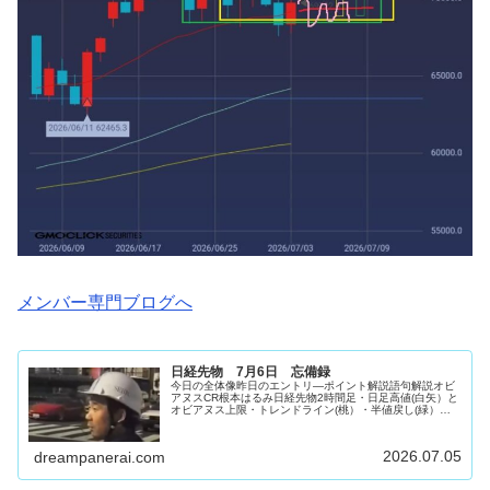
メンバー専門ブログへ
日経先物 7月6日 忘備録
今日の全体像昨日のエントリ―ポイント解説語句解説オビ
アヌスCR根本はるみ日経先物2時間足・日足高値(白矢）と
オビアヌス上限・トレンドライン(桃）・半値戻し(緑）高
値とトレンドライン抜け失敗からの、半値とオビアヌス下
限割れ確定で売り。上抜けた...
2026.07.05
dreampanerai.com