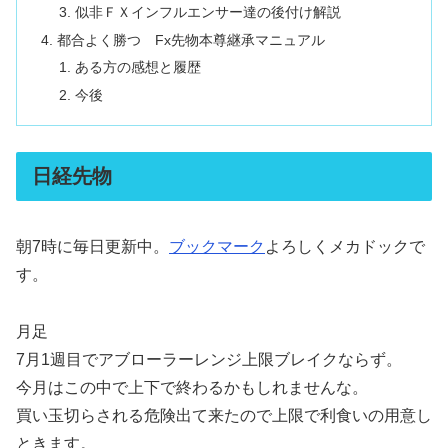
似非ＦＸインフルエンサー達の後付け解説
都合よく勝つ Fx先物本尊継承マニュアル
ある方の感想と履歴
今後
日経先物
朝7時に毎日更新中。
ブックマーク
よろしくメカドックで
す。
月足
7月1週目でアブローラーレンジ上限ブレイクならず。
今月はこの中で上下で終わるかもしれませんな。
買い玉切らされる危険出て来たので上限で利食いの用意し
ときます。