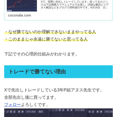
Xで、実際に先出しトレードしています。使ってるロジッ
クは下記御購入でマニュアルでお渡し。詳細な解説とリア
タイ解説などをブログで同時進行中です。9月18日 日経
先物約定朝から１２００円上昇。強さの残りカス。勢いに
託して欲張らず利食いSET限界...
coconala.com
・なぜ勝てないのか理解できないままやってる人
・このままじゃ永遠に勝てないと思ってる人
下記でその心理的仕組みがわかります。
トレードで勝てない理由
Xで先出しトレードしている3年P組アヌス先生です。
全部先出し後に買ってます。
フォロー
よろしくです。