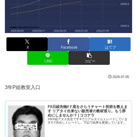
X
Facebook
はてブ
LINE
コピー
2026.07.05
3年P組教室入口
FX日経先物//ド底をさらうチャート技術を教えま
す リアタイ出来ない販売者の教材巡り。もう辞
めにしませんか？ | ココナラ
3年P組アヌス先生です✕でリアルタイムトレードしていま
すXで先出しトレードし、下記で結果を更新しています。