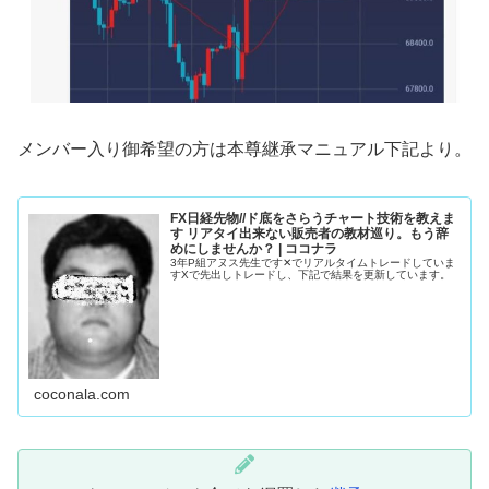
メンバー入り御希望の方は本尊継承マニュアル下記より。
FX日経先物//ド底をさらうチャート技術を教えま
す リアタイ出来ない販売者の教材巡り。もう辞
めにしませんか？ | ココナラ
3年P組アヌス先生です✕でリアルタイムトレードしていま
すXで先出しトレードし、下記で結果を更新しています。
coconala.com