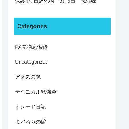
保護中: 日経先物 8月5日 忘備録
Categories
FX先物忘備録
Uncategorized
アヌスの鏡
テクニカル勉強会
トレード日記
まどろみの館