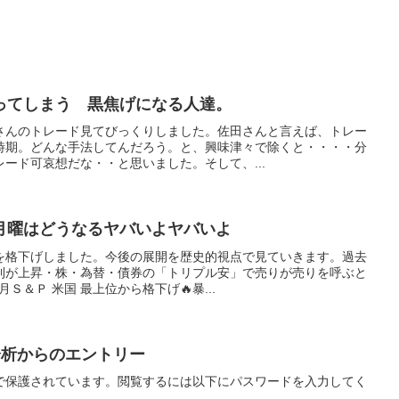
ってしまう 黒焦げになる人達。
さんのトレード見てびっくりしました。佐田さんと言えば、トレー
時期。どんな手法してんだろう。と、興味津々で除くと・・・・分
ード可哀想だな・・と思いました。そして、...
月曜はどうなるヤバいよヤバいよ
を格下げしました。今後の展開を歴史的視点で見ていきます。過去
利が上昇・株・為替・債券の「トリプル安」で売りが売りを呼ぶと
月Ｓ＆Ｐ 米国 最上位から格下げ🔥暴...
分析からのエントリー
で保護されています。閲覧するには以下にパスワードを入力してく