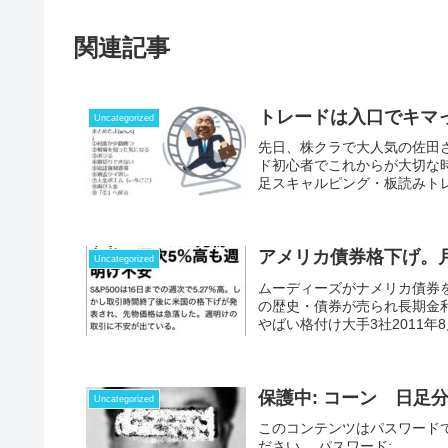
関連記事
トレードは入口でキマ
Uncategorized
先日、株クラで大人気の佐田
ド初心者でこれからが大切な
足スキャルピング・板読みトレ
アメリカ債券格下げ。
Uncategorized
ムーディーズがナメリカ債券
の歴史・債券が売られ長期金
やばい格付け大手3社2011年8
保護中: コーン 日足
Uncategorized
このコンテンツはパスワード
ださい。 パスワード: