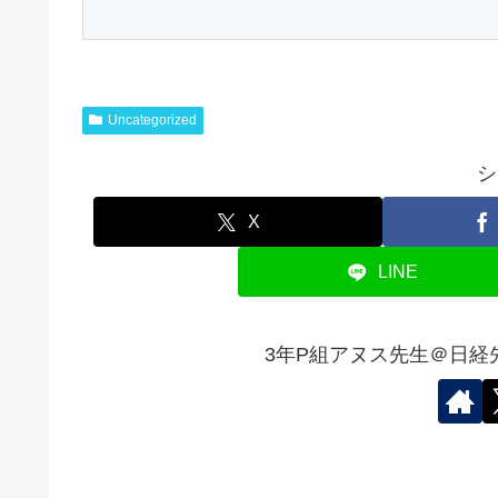
Uncategorized
シ
X
LINE
3年P組アヌス先生＠日経