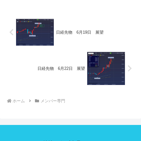
日経先物 6月19日 展望
日経先物 6月22日 展望
ホーム
メンバー専門