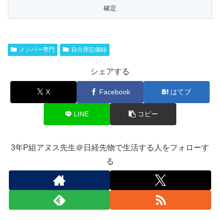
メンバー専門
自分用忘備録
シェアする
X
Facebook
はてブ
LINE
コピー
3年P組アヌス先生＠日経先物で生活する人をフォローす
る