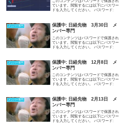
このコンテンツはパスワードで保護され
ています。閲覧するには以下にパスワー
ドを入力してください。 パスワード:
保護中: 日経先物 3月30日 メ
メンバー専門
ンバー専門
このコンテンツはパスワードで保護され
ています。閲覧するには以下にパスワー
ドを入力してください。 パスワード:
保護中: 日経先物 12月8日 メ
メンバー専門
ンバー専門
このコンテンツはパスワードで保護され
ています。閲覧するには以下にパスワー
ドを入力してください。 パスワード:
保護中: 日経先物 2月13日 メ
メンバー専門
ンバー専門
このコンテンツはパスワードで保護され
ています。閲覧するには以下にパスワー
ドを入力してください。 パスワード: