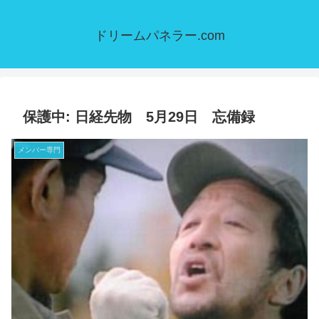
ドリームパネラー.com
保護中: 日経先物 5月29日 忘備録
メンバー専門