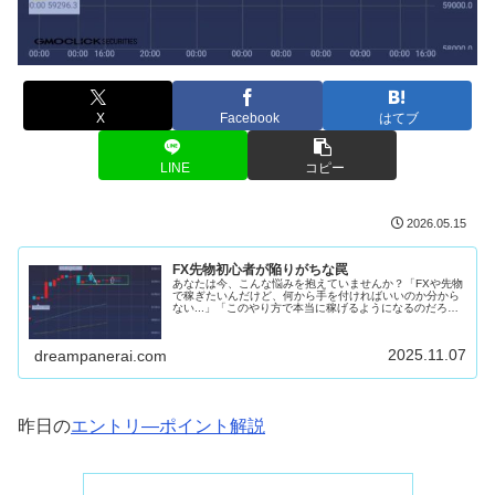
X
Facebook
はてブ
LINE
コピー
2026.05.15
FX先物初心者が陥りがちな罠
あなたは今、こんな悩みを抱えていませんか？「FXや先物
で稼ぎたいんだけど、何から手を付ければいいのか分から
ない...」「このやり方で本当に稼げるようになるのだろう
か...」「もっと効率的に、稼げるようになるはずだ...」そ
の悩み、焦り、不安...
2025.11.07
dreampanerai.com
昨日の
エントリ―ポイント解説