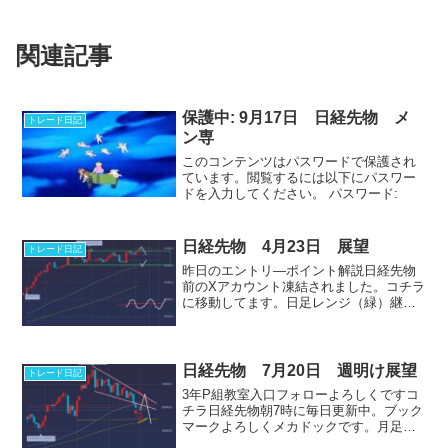
関連記事
保護中: 9月17日 日経先物 メ
トレード日記
ン専
このコンテンツはパスワードで保護され
ています。閲覧するには以下にパスワー
ドを入力してください。 パスワード:
日経先物 4月23日 展望
トレード日記
昨日のエントリ―ポイント解説日経先物
前のXアカウント凍結されました。コチラ
に移動してます。日足レンジ（緑）継続
中で、20日線待ち。上限下限からの逆張
り対応。朝１，前日高値越え失敗からの
カウンターで下になるか超えて上値トラ
イするかのテストしに...
日経先物 7月20日 週明け展望
トレード日記
3年P組教室入口フォローよろしくですコ
チラ日経先物朝7時に毎日更新中。ブック
マークよろしくメカドックです。月足ア
ブローラー陽線レンジ。この形になると