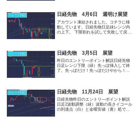
上にも下にも中々抜けない。先月の安値
（黄）は遅かれ早かれチェックスはあり
ます。ここでどうなる...
日経先物 4月6日 週明け展望
トレード日記
アカウント凍結されました。コチラに移
動しています。日経先物日足緑レンジ内
の上下。 下限割れを試して失敗して戻っ
てキテる（白）。朝１レンジ下限、金曜
安値試して上か そのままレンジ上限への
動き。黄レンジ上限処で下限への圧力は
あり。 イラン情勢次...
日経先物 3月5日 展望
トレード日記
昨日のエントリ―ポイント解説日経先物
日足レンジ下限（緑）先っぽ挿入して終
了。先っぽだけ！先っぽだけやから！
で、レンジ下限からの押し上げと黄レン
ジの上限までのダブルの押し上げ効果で
奥までのパターン。緑レンジ下限で跳ね
返されて下落しても５５００...
日経先物 11月24日 展望
トレード日記
日経先物昨日のエントリ―ポイント解説‎
日足2波動調整（緑）波動の長さイコール
の到達点（白）と金曜安値（黄）処で反
転しレンジ（桃）下限から上限への押し
上げ（オレンジ）にできるかどうかが焦
点。安値触らずそのまま上だと上限向か
ってロジックも何もな...