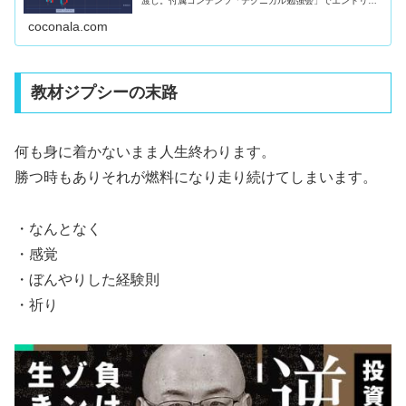
渡し。付属コンテンツ「テクニカル勉強会」でエントリー
ロジック詳細解説。10月22日 日経先物・４８８６０ 買
い約定（黄）・４９１７０ 半...
coconala.com
教材ジプシーの末路
何も身に着かないまま人生終わります。
勝つ時もありそれが燃料になり走り続けてしまいます。
・なんとなく
・感覚
・ぼんやりした経験則
・祈り