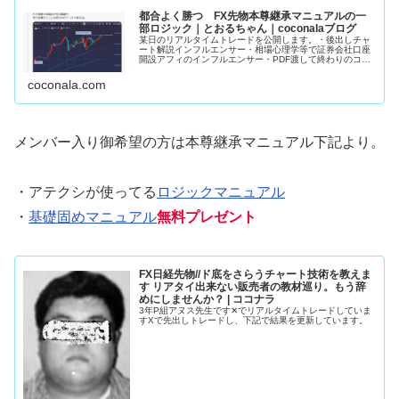
都合よく勝つ FX先物本尊継承マニュアルの一
部ロジック｜とおるちゃん｜coconalaブログ
某日のリアルタイムトレードを公開します。・後出しチャ
ート解説インフルエンサー・相場心理学等で証券会社口座
開設アフィのインフルエンサー・PDF渡して終わりのココ
ナラFX手法販売者上記3者がこの手の発信してるの見た事
ありません。私のマニュアルで...
coconala.com
メンバー入り御希望の方は本尊継承マニュアル下記より。
・アテクシが使ってる
ロジックマニュアル
・
基礎固めマニュアル
無料プレゼント
FX日経先物//ド底をさらうチャート技術を教えま
す リアタイ出来ない販売者の教材巡り。もう辞
めにしませんか？ | ココナラ
3年P組アヌス先生です✕でリアルタイムトレードしていま
すXで先出しトレードし、下記で結果を更新しています。