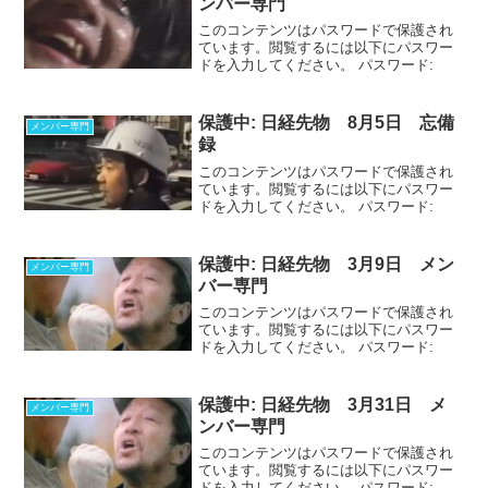
ンバー専門
このコンテンツはパスワードで保護され
ています。閲覧するには以下にパスワー
ドを入力してください。 パスワード:
保護中: 日経先物 8月5日 忘備
メンバー専門
録
このコンテンツはパスワードで保護され
ています。閲覧するには以下にパスワー
ドを入力してください。 パスワード:
保護中: 日経先物 3月9日 メン
メンバー専門
バー専門
このコンテンツはパスワードで保護され
ています。閲覧するには以下にパスワー
ドを入力してください。 パスワード:
保護中: 日経先物 3月31日 メ
メンバー専門
ンバー専門
このコンテンツはパスワードで保護され
ています。閲覧するには以下にパスワー
ドを入力してください。 パスワード: