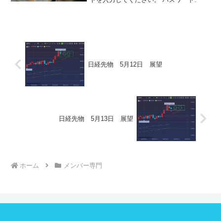
日経先物 5月12日 展望
日経先物 5月13日 展望
ホーム
メンバー専門