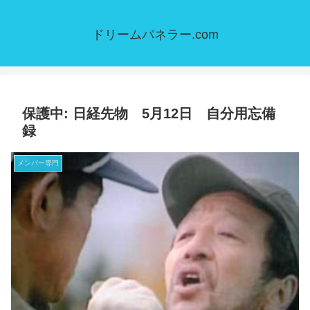
ドリームパネラー.com
保護中: 日経先物 5月12日 自分用忘備
録
メンバー専門