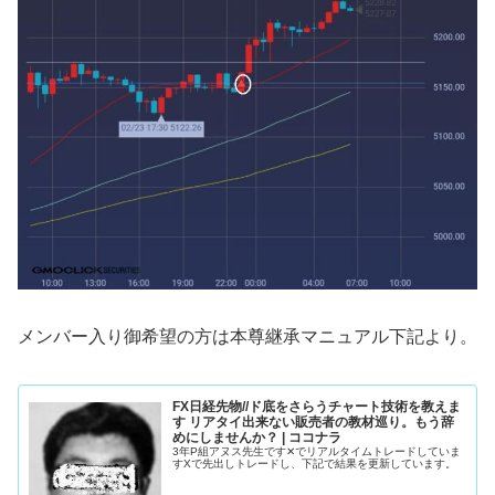
メンバー入り御希望の方は本尊継承マニュアル下記より。
FX日経先物//ド底をさらうチャート技術を教えま
す リアタイ出来ない販売者の教材巡り。もう辞
めにしませんか？ | ココナラ
3年P組アヌス先生です✕でリアルタイムトレードしていま
すXで先出しトレードし、下記で結果を更新しています。