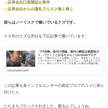
・証券会社口座開設が条件
・証券会社からの謝礼でリスク無く稼ぐ
彼らはノーリスクで稼いでいるクズです。
クズ共のクズな所以を下記記事で書いています。
「FX先物」後付け理論、後付け解説は無意味ダ
メ、バツ！｜とおるちゃん｜coconalaブログ
まず、下図のチャートを御覧ください。某有名インフルエ
ンサーのチャート解説です。もちろん、・出来上がったチ
ャート・終わったチャートこれを使った後付け理論の後付
け解説。誰でもエントリ―ポイントわかりますよね。猿で
もわかります。下手な人、上手い人...
coconala.com
この記事を某インフルエンサーの固定プロフのコメに張り
付けたら
たちまちブロックされました。困るんでしょうね。