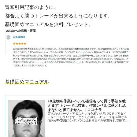
冒頭引用記事のように、
都合よく勝つトレードが出来るようになります。
基礎固めマニュアルを無料プレゼント。
基礎固めマニュアル
FX先物を作業レベルで確信もって買う手法を教
えます トレードは技術。作業レベルに落とし込
まないと勝てません。 | ココナラ
芸名のジョージ・アヌスという化石の名前でXでリアタイ
トレードしています。とかく小難しいロジックを有難がる
傾向がFX先物コンテンツにはありますが実際それで勝てて
い...