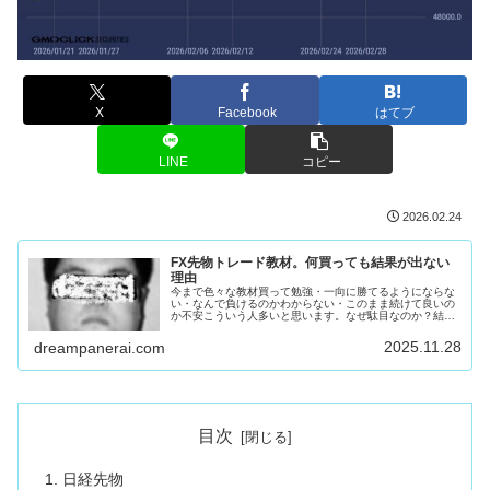
X
Facebook
はてブ
LINE
コピー
2026.02.24
FX先物トレード教材。何買っても結果が出ない
理由
今まで色々な教材買って勉強・一向に勝てるようにならな
い・なんで負けるのかわからない・このまま続けて良いの
か不安こういう人多いと思います。なぜ駄目なのか？結論
を言います。教材出してる奴が似非あなたのせいではあり
ません。コイツとかコイツとかコイ...
2025.11.28
dreampanerai.com
目次
日経先物