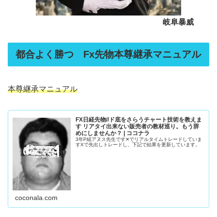
岐阜暴威
都合よく勝つ Fx先物本尊継承マニュアル
本尊継承マニュアル
FX日経先物//ド底をさらうチャート技術を教えま
す リアタイ出来ない販売者の教材巡り。もう辞
めにしませんか？ | ココナラ
3年P組アヌス先生です✕でリアルタイムトレードしていま
すXで先出しトレードし、下記で結果を更新しています。
coconala.com