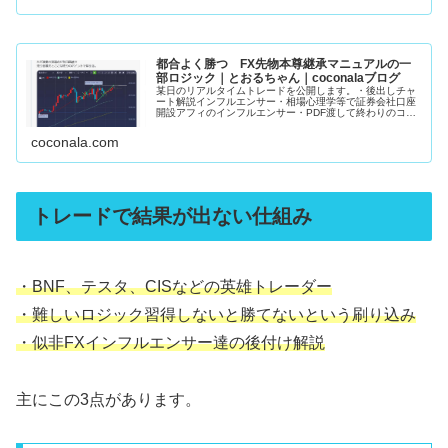
都合よく勝つ FX先物本尊継承マニュアルの一
部ロジック｜とおるちゃん｜coconalaブログ
某日のリアルタイムトレードを公開します。・後出しチャ
ート解説インフルエンサー・相場心理学等で証券会社口座
開設アフィのインフルエンサー・PDF渡して終わりのココ
ナラFX手法販売者上記3者がこの手の発信してるの見た事
ありません。私のマニュアルで...
coconala.com
トレードで結果が出ない仕組み
・BNF、テスタ、CISなどの英雄トレーダー
・難しいロジック習得しないと勝てないという刷り込み
・似非FXインフルエンサー達の後付け解説
主にこの3点があります。