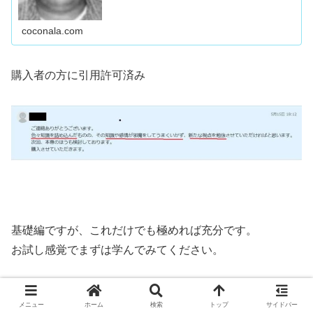
coconala.com
購入者の方に引用許可済み
基礎編ですが、これだけでも極めれば充分です。
お試し感覚でまずは学んでみてください。
御購入の方には、本尊継承マニュアル購入時7000円引き
メニュー
ホーム
検索
トップ
サイドバー
です。