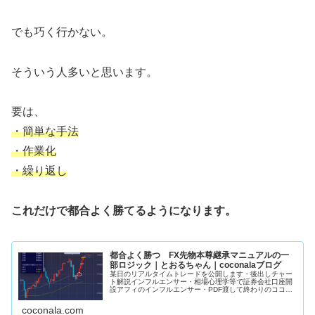
でも巧く行かない。
そういう人多いと思います。
要は、
・簡単な手法
・作業化
・繰り返し
これだけで都合よく勝てるようになります。
都合よく勝つ FX先物本尊継承マニュアルの一
部ロジック｜とおるちゃん｜coconalaブログ
某日のリアルタイムトレードを公開します・後出しチャー
ト解説インフルエンサー・相場心理学等で証券会社口座開
設アフィのインフルエンサー・PDF渡して終わりのココナ
ラFX手法販売者上記3者がこの手の発信してるの見た事あ
りません。私のマニュアルで学...
coconala.com