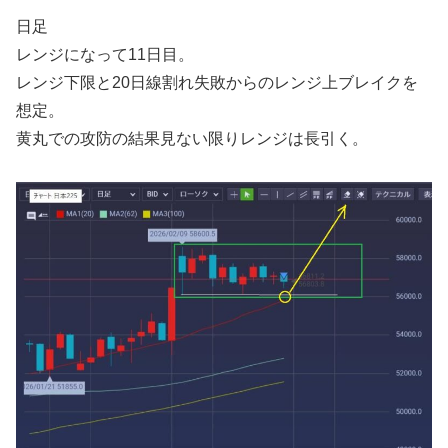
日足
レンジになって11日目。
レンジ下限と20日線割れ失敗からのレンジ上ブレイクを
想定。
黄丸での攻防の結果見ない限りレンジは長引く。