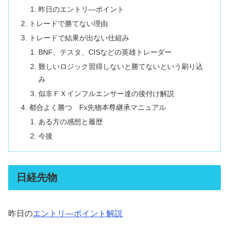
昨日のエントリ―ポイント
トレードで勝てない理由
トレードで結果が出ない仕組み
BNF、テスタ、CISなどの英雄トレーダー
難しいロジック習得しないと勝てないという刷り込
み
似非ＦＸインフルエンサー達の後付け解説
都合よく勝つ Fx先物本尊継承マニュアル
ある方の感想と履歴
今後
日経先物
昨日の
エントリ―ポイント解説