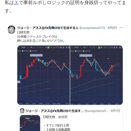
私は
Ｘ
で事前ルポしロジックの証明を身銭切ってやってま
す。