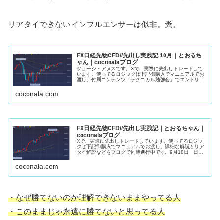
リアタイできないインフルエンサーは似非。糞。
FX日経先物CFD//先出し実践記 10月｜とおるち
ゃん｜coconalaブログ
ジョージ・アヌスです。Xで、実際に先出しトレードして
います。使ってるロジックは下記御購入でマニュアルでお
渡し。付属コンテンツ「テクニカル勉強会」でエントリー
ロジック詳細解説。10月22日 日経先物・４８８６０ 買
い約定（黄）・４９１７０ 半...
coconala.com
FX日経先物CFD//先出し実践記｜とおるちゃん｜
coconalaブログ
Xで、実際に先出しトレードしています。使ってるロジッ
クは下記御購入でマニュアルでお渡し。詳細な解説とリア
タイ解説などをブログで同時進行中です。9月18日 日経
先物約定朝から１２００円上昇。強さの残りカス。勢いに
託して欲張らず利食いSET限界...
coconala.com
・なぜ勝てないのか理解できないままやってる人
・このままじゃ永遠に勝てないと思ってる人