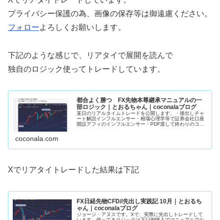
プライバシー保護の為、画像の保存等は御遠慮ください。
フォロー
よろしくお願いします。
下記のような感じで、リアタイで展開を読んで
独自のロジック使ってトレードしています。
都合よく勝つ FX先物本尊継承マニュアルの一
部ロジック｜とおるちゃん｜coconalaブログ
某日のリアルタイムトレードを公開します。・後出しチャ
ート解説インフルエンサー・相場心理学等で証券会社口座
開設アフィのインフルエンサー・PDF渡して終わりのココ
ナラFX手法販売者上記3者がこの手の発信してるの見た事
ありません。私のマニュアルで...
coconala.com
Xでリアタイトレードした結果は下記
FX日経先物CFD//先出し実践記 10月｜とおるち
ゃん｜coconalaブログ
ジョージ・アヌスです。Xで、実際に先出しトレードして
います。使ってるロジックは下記御購入でマニュアルでお