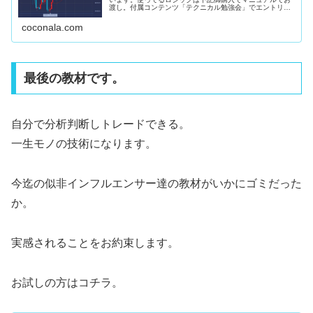
渡し。付属コンテンツ「テクニカル勉強会」でエントリー
ロジック詳細解説。10月22日 日経先物・４８８６０ 買
い約定（黄）・４９１７０ 半...
coconala.com
最後の教材です。
自分で分析判断しトレードできる。
一生モノの技術になります。
今迄の似非インフルエンサー達の教材がいかにゴミだった
か。
実感されることをお約束します。
お試しの方はコチラ。