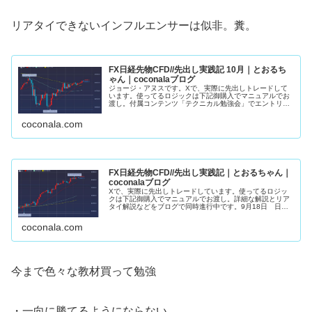
リアタイできないインフルエンサーは似非。糞。
FX日経先物CFD//先出し実践記 10月｜とおるち
ゃん｜coconalaブログ
ジョージ・アヌスです。Xで、実際に先出しトレードして
います。使ってるロジックは下記御購入でマニュアルでお
渡し。付属コンテンツ「テクニカル勉強会」でエントリー
ロジック詳細解説。10月22日 日経先物・４８８６０ 買
い約定（黄）・４９１７０ 半...
coconala.com
FX日経先物CFD//先出し実践記｜とおるちゃん｜
coconalaブログ
Xで、実際に先出しトレードしています。使ってるロジッ
クは下記御購入でマニュアルでお渡し。詳細な解説とリア
タイ解説などをブログで同時進行中です。9月18日 日経
先物約定朝から１２００円上昇。強さの残りカス。勢いに
託して欲張らず利食いSET限界...
coconala.com
今まで色々な教材買って勉強
・一向に勝てるようにならない