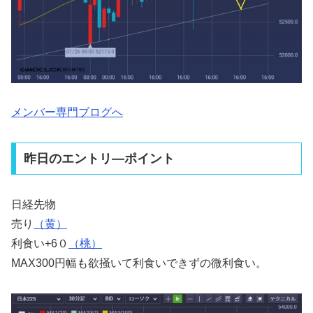
メンバー専門ブログへ
昨日のエントリ―ポイント
日経先物
売り
（黄）
利食い+6０
（桃）
MAX300円幅も欲掻いて利食いできずの微利食い。