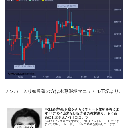
メンバー入り御希望の方は本尊継承マニュアル下記より。
FX日経先物//ド底をさらうチャート技術を教えま
す リアタイ出来ない販売者の教材巡り。もう辞
めにしませんか？ | ココナラ
3年P組アヌス先生です✕でリアルタイムトレードしていま
すXで先出しトレードし、下記で結果を更新しています。