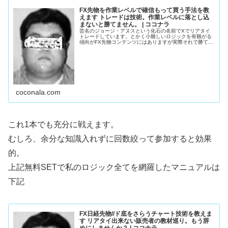
FX先物を作業レベルで確信もって買う手法を教
えます トレードは技術。作業レベルに落とし込
まないと勝てません。 | ココナラ
芸名のジョージ・アヌスという化石の名前でXでリアタイ
トレードしています。とかく小難しいロジックを有難がる
傾向がFX先物コンテンツにはありますが実際それで勝てて
い...
coconala.com
これ1本でも充分に戦えます。
むしろ、余分な知識入れずに回数絞って参加すると効果
的。
上記無料SETで私のロジック全てを網羅したマニュアルは
下記
FX日経先物//ド底をさらうチャート技術を教えま
す リアタイ出来ない販売者の教材巡り。もう辞