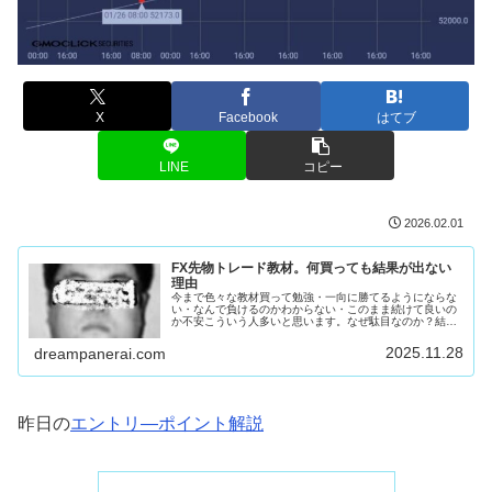
X
Facebook
はてブ
LINE
コピー
2026.02.01
FX先物トレード教材。何買っても結果が出ない
理由
今まで色々な教材買って勉強・一向に勝てるようにならな
い・なんで負けるのかわからない・このまま続けて良いの
か不安こういう人多いと思います。なぜ駄目なのか？結論
を言います。教材出してる奴が似非あなたのせいではあり
ません。コイツとかコイツとかコイ...
2025.11.28
dreampanerai.com
昨日の
エントリ―ポイント解説