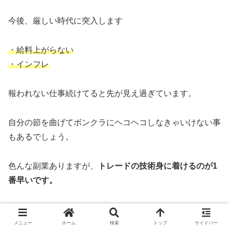
今後、厳しい時代に突入します
・給料上がらない
・インフレ
報われない仕事続けてると先が見え過ぎています。
自分の節を曲げてボンクラにヘコヘコしなきゃいけない事
もあるでしょう。
色んな副業ありますが、
トレードの技術身に着けるのが1
番早いです。
・独りで出来る
・人間関係不要
メニュー
ホーム
検索
トップ
サイドバー