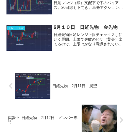
日足レンジ（緑）支配下で下のバイア
ス。20日線も下向き。単発アクションで
20日線ブレイクは無理なので、直近安値
（白）絡みの押下げ失敗のアクションを
待ちたい所。下行くにしても直近安ライ
ンでヒントが出る。４...
6月１０日 日経先物 金先物
トレード日記
日経先物日足レンジ上限チェックスしに
いく展開。上限で失敗のヒゲ（黄矢）出
てるので、上限はかなり意識されてい
る。３８４００前後での売り仕掛け警戒
金先物 日足コチラもレンジ。下限はか
なり固い。下げて来ても買い目線。ド底
を攫うチャート技術Xで先出...
日経先物 2月11日 展望
保護中: 日経先物 2月12日 メンバー専
門