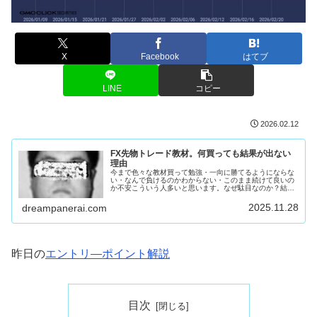
X
Facebook
はてブ
LINE
コピー
2026.02.12
FX先物トレード教材。何買っても結果が出ない
理由
今まで色々な教材買って勉強・一向に勝てるようにならな
い・なんで負けるのかわからない・このまま続けて良いの
か不安こういう人多いと思います。なぜ駄目なのか？結論
を言います。教材出してる奴が似非あなたのせいではあり
ません。コイツとかコイツとかコイ...
2025.11.28
dreampanerai.com
昨日の
エントリ―ポイント解説
目次