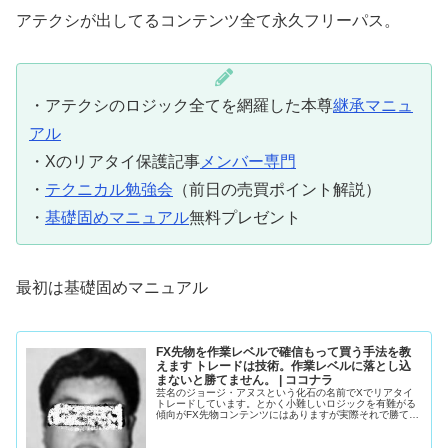
アテクシが出してるコンテンツ全て永久フリーパス。
・アテクシのロジック全てを網羅した本尊
継承マニュ
アル
・Xのリアタイ保護記事
メンバー専門
・
テクニカル勉強会
（前日の売買ポイント解説）
・
基礎固めマニュアル
無料プレゼント
最初は基礎固めマニュアル
FX先物を作業レベルで確信もって買う手法を教
えます トレードは技術。作業レベルに落とし込
まないと勝てません。 | ココナラ
芸名のジョージ・アヌスという化石の名前でXでリアタイ
トレードしています。とかく小難しいロジックを有難がる
傾向がFX先物コンテンツにはありますが実際それで勝てて
い...