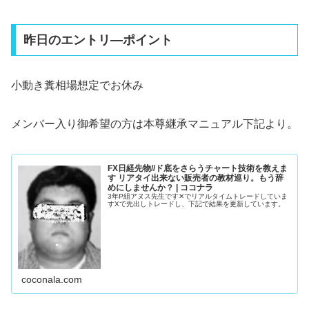
昨日のエントリ―ポイント
小動き糞相場想定でお休み
メンバー入り御希望の方は本尊継承マニュアル下記より。
FX日経先物//ド底をさらうチャート技術を教えま
す リアタイ出来ない販売者の教材巡り。もう辞
めにしませんか？ | ココナラ
3年P組アヌス先生です✕でリアルタイムトレードしていま
すXで先出しトレードし、下記で結果を更新しています。
coconala.com