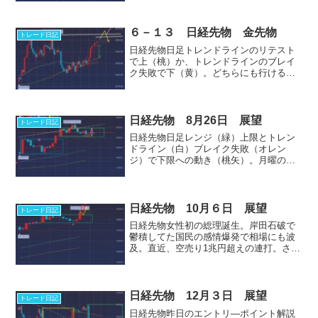
く個別株の連中がビビって朝１投げの指
数押下げはあるかもしれません。４時間
足フラッグ下限で下げ...
６－１３ 日経先物 金先物
トレード日記
日経先物日足トレンドラインのリテスト
で上（桃）か、トレンドラインのブレイ
ク失敗で下（黄）。どちらにも行ける状
況。昨日は、トレンドライン割れ失敗で
浮上。もう1回割れるかどうか試しに来そ
うな気はします。4時間足下落2波動目
（白）警戒。上は20本...
日経先物 8月26日 展望
トレード日記
日経先物日足レンジ（緑）上限とトレン
ドライン（白）ブレイク失敗（オレン
ジ）で下限への動き（桃矢）。月曜の絶
好の下髭陽線は騙し。左の青レンジの騙
し陽線（紫矢）と同じ。今日は、レンジ
下限と安値2本（黄）と20本線絡みからの
反転を取るイメージ。４...
日経先物 10月６日 展望
トレード日記
日経先物女性初の総理誕生。岸田石破で
鬱積してた国民の感情爆発で相場にも波
及。直近、空売り1兆円超えの連打。さら
に、ド本命の進次郎に賭けた売り方の撤
退。（燻ってヘル（地獄）ってる連中の
売りの撤退）造船のタロちゃんは、TVの
視聴率みたいなもんで...
日経先物 12月３日 展望
トレード日記
日経先物昨日のエントリ―ポイント解説‎