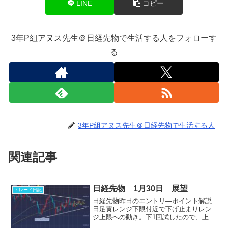
LINE
コピー
3年P組アヌス先生＠日経先物で生活する人をフォローす
る
3年P組アヌス先生＠日経先物で生活する人
関連記事
日経先物 1月30日 展望
トレード日記
日経先物昨日のエントリ―ポイント解説‎
日足黄レンジ下限付近で下げ止まりレン
ジ上限への動き。下1回試したので、上の
確認に通常なら行くのですが、雰囲気悪