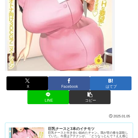
X
Facebook
はてブ
LINE
コピー
2025.01.05
巨乳ナースと3本のイチモツ
巨乳ナースと付き合い始めたチャン。我が世の春を謳歌し
ていた。今度はアテクシが、「どうなっとんで？ええ感じ