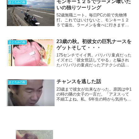
モンキー１２５でラーメン喰いた
まどろみの館
てるんじゃない。これは投資...
いの独りツーリング
52歳無職ニート。毎日PCの前で先物博
打。これではいけないと、モンキー１２
５で遠出。ラーメンを食べに行きますぞ
ー。朝方降ってた雨も上がり、ウェザー
ニュースで確認した所雨は大丈夫な模
様。市街地１０KMほどを走り、峠を越え
23歳の秋。初彼女の巨乳ナースを
まどろみの館
て海が見てキマしたぞー...
ゲットそして・・・
175センチでイイ男。バリバリ童貞だった
イズオに「彼女世話してやる」と騙され
たバリバリの童貞だったアテクシの話。
童貞が童貞にマウント取る哀しい話は下
記。時系列は4年後に飛ぶ。その間一切、
女っ毛無し。ただ、20歳の夏に風俗で童
チャンスを逃した話
まどろみの館
貞は脱出していた...
23歳まで彼女が出来なかった。原因は中1
の時の隣の女子の一言だ。「アヌスって
不細工よね。私、6年生の時から気持ち悪
いって思いよったんよ。」なんの脈絡も
ない所から発せられた一言。茫然とする
アテクシ。「ねえねえ。美香ちゃん。そ
う思わん？」仲良し...