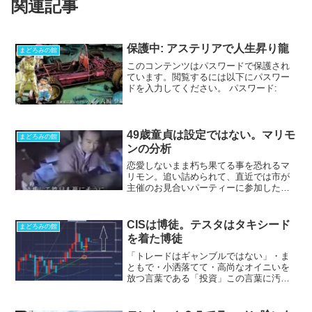
関連記事
保護中: アステリアで人生昇り龍
まどろみの館
このコンテンツはパスワードで保護され
ています。閲覧するには以下にパスワー
ドを入力してください。 パスワード:
49歳童貞は設定ではない。マリモ
まどろみの館
ンの分析
恋愛しないまま朽ち果てる事を恐れるマ
リモン。追い詰められて、直近では市が
主催のお見合いパーティーに参加したり
色々行動をしている。ブログ住人達は、
創作だネタだ言ってるがあれ、アテクシ
はガチだと思ってる。21歳の時のアテク
CISは博徒。テスタはタキシード
まどろみの館
シの絶望と行動と同じ事...
を着た博徒
「トレードはギャンブルではない」・ま
ともで・小洒落てて・高尚なオイニいを
放つ言葉である「投資」この言葉に汚染
された人は多い。ちゃんちゃらおかし
い。線引いたり、モニター並べたり、小
難しい書物を読むことで「俺はバクチし