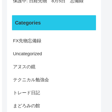
保護中: 日経先物 8月5日 忘備録
Categories
FX先物忘備録
Uncategorized
アヌスの鏡
テクニカル勉強会
トレード日記
まどろみの館