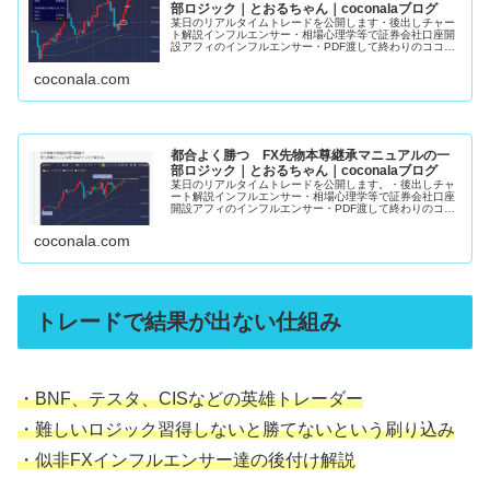
部ロジック｜とおるちゃん｜coconalaブログ
某日のリアルタイムトレードを公開します・後出しチャー
ト解説インフルエンサー・相場心理学等で証券会社口座開
設アフィのインフルエンサー・PDF渡して終わりのココナ
ラFX手法販売者上記3者がこの手の発信してるの見た事あ
りません。私のマニュアルで学...
coconala.com
都合よく勝つ FX先物本尊継承マニュアルの一
部ロジック｜とおるちゃん｜coconalaブログ
某日のリアルタイムトレードを公開します。・後出しチャ
ート解説インフルエンサー・相場心理学等で証券会社口座
開設アフィのインフルエンサー・PDF渡して終わりのココ
ナラFX手法販売者上記3者がこの手の発信してるの見た事
ありません。私のマニュアルで...
coconala.com
トレードで結果が出ない仕組み
・BNF、テスタ、CISなどの英雄トレーダー
・難しいロジック習得しないと勝てないという刷り込み
・似非FXインフルエンサー達の後付け解説