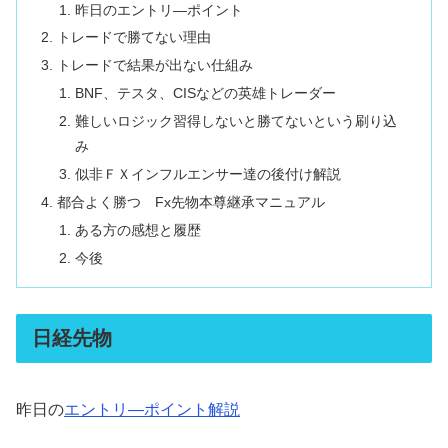
昨日のエントリ―ポイント
トレードで勝てない理由
トレードで結果が出ない仕組み
BNF、テスタ、CISなどの英雄トレーダー
難しいロジック習得しないと勝てないという刷り込
み
似非ＦＸインフルエンサー達の後付け解説
都合よく勝つ Fx先物本尊継承マニュアル
ある方の感想と履歴
今後
日経先物
昨日の
エントリ―ポイント解説