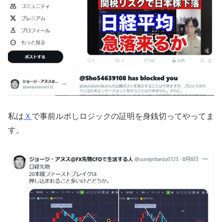
私は
Ｘ
で事前ルポしロジックの証明を身銭切ってやってま
す。