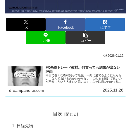
X
Facebook
はてブ
LINE
コピー
2026.01.12
FX先物トレード教材。何買っても結果が出ない
理由
今まで色々な教材買って勉強・一向に勝てるようにならな
い・なんで負けるのかわからない・このまま続けて良いの
か不安こういう人多いと思います。なぜ駄目なのか？結論
を言います。教材出してる奴が似非あなたのせいではあり
ません。コイツとかコイツとかコイ...
2025.11.28
dreampanerai.com
目次
日経先物