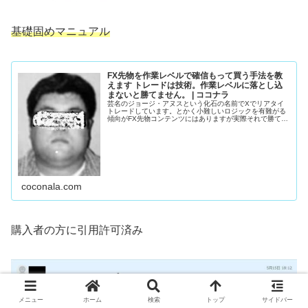
基礎固めマニュアル
FX先物を作業レベルで確信もって買う手法を教
えます トレードは技術。作業レベルに落とし込
まないと勝てません。 | ココナラ
芸名のジョージ・アヌスという化石の名前でXでリアタイ
トレードしています。とかく小難しいロジックを有難がる
傾向がFX先物コンテンツにはありますが実際それで勝てて
い...
coconala.com
購入者の方に引用許可済み
メニュー
ホーム
検索
トップ
サイドバー