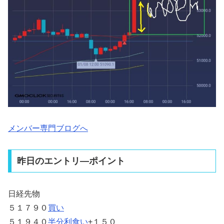
メンバー専門ブログへ
昨日のエントリ―ポイント
日経先物
５１７９０
買い
５１９４０
半分利食い
+１５０