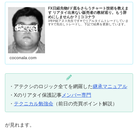
FX日経先物//ド底をさらうチャート技術を教えま
す リアタイ出来ない販売者の教材巡り。もう辞
めにしませんか？ | ココナラ
3年P組アヌス先生です✕でリアルタイムトレードしていま
すXで先出しトレードし、下記で結果を更新しています。
coconala.com
・アテクシのロジック全てを網羅した
継承マニュアル
・Xのリアタイ保護記事
メンバー専門
・
テクニカル勉強会
（前日の売買ポイント解説）
が見れます。