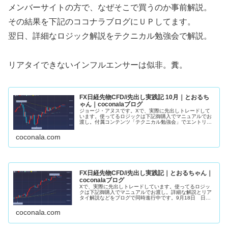
メンバーサイトの方で、なぜそこで買うのか事前解説。
その結果を下記のココナラブログにＵＰしてます。
翌日、詳細なロジック解説をテクニカル勉強会で解説。
リアタイできないインフルエンサーは似非。糞。
FX日経先物CFD//先出し実践記 10月｜とおるち
ゃん｜coconalaブログ
ジョージ・アヌスです。Xで、実際に先出しトレードして
います。使ってるロジックは下記御購入でマニュアルでお
渡し。付属コンテンツ「テクニカル勉強会」でエントリー
ロジック詳細解説。10月22日 日経先物・４８８６０ 買
い約定（黄）・４９１７０ 半...
coconala.com
FX日経先物CFD//先出し実践記｜とおるちゃん｜
coconalaブログ
Xで、実際に先出しトレードしています。使ってるロジッ
クは下記御購入でマニュアルでお渡し。詳細な解説とリア
タイ解説などをブログで同時進行中です。9月18日 日経
先物約定朝から１２００円上昇。強さの残りカス。勢いに
託して欲張らず利食いSET限界...
coconala.com